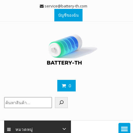
Skip
service@battery-th.com
to
บัญชีของฉัน
content
0
ค้นหา
หมวดหมู่