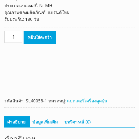
ประเภทแบตเตอรี่: Ni-MH
คุณภาพของผลิตภัณฑ์: แบรนด์ใหม่
รับประกัน: 180 วัน
จำนวน
หยิบใส่ตะกร้า
แบตเตอรี่
เครื่อง
ดูด
ฝุ่น
หุ่น
ยนต์
ECOVACS
CEN530,CEN531,CEN630,CEN631
CEN680
รหัสสินค้า:
SL40058-1
หมวดหมู่:
แบตเตอรี่เครื่องดูดฝุ่น
CEN710
TBD71
(4000mAh
คำอธิบาย
ข้อมูลเพิ่มเติม
บทวิจารณ์ (0)
2pcs)
ชิ้น
คำอธิบาย