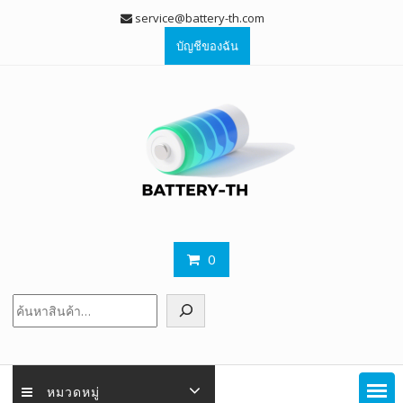
Skip
service@battery-th.com
to
บัญชีของฉัน
content
0
ค้นหา
หมวดหมู่