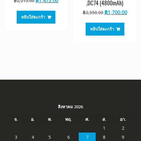
Original
Current
฿
1,475.00
฿
2,213.00
,DC74 (4800mAh)
price
price
Original
Curre
฿
1,700.00
฿
2,550.00
was:
is:
หยิบใส่ตะกร้า
price
price
฿2,213.00.
฿1,475.00.
was:
is:
หยิบใส่ตะกร้า
฿2,550.00.
฿1,70
สิงหาคม 2026
จ.
อ.
พ.
พฤ.
ศ.
ส.
อา.
1
2
3
4
5
6
7
8
9