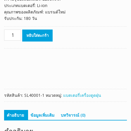
ประเภทแบตเตอรี่: Li-ion
คุณภาพของผลิตภัณฑ์: แบรนด์ใหม่
รับประกัน: 180 วัน
จำนวน
หยิบใส่ตะกร้า
แบตเตอรี่
เครื่อง
ดูด
ฝุ่น
ไร้
สาย
Dyson
V6
(2200mAh)
รหัสสินค้า:
SL40001-1
หมวดหมู่:
แบตเตอรี่เครื่องดูดฝุ่น
ชิ้น
คำอธิบาย
ข้อมูลเพิ่มเติม
บทวิจารณ์ (0)
คำอธิบาย