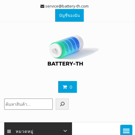
Skip
service@battery-th.com
to
บัญชีของฉัน
content
0
ค้นหา
หมวดหมู่