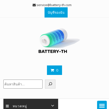
Skip
service@battery-th.com
to
บัญชีของฉัน
content
0
ค้นหา
หมวดหมู่