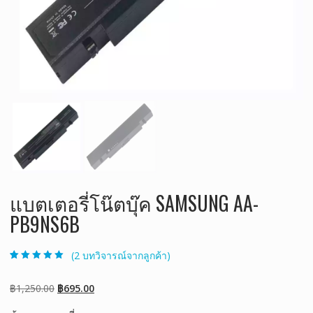
แบตเตอรี่โน๊ตบุ๊ค SAMSUNG AA-
PB9NS6B
(
2
บทวิจารณ์จากลูกค้า)
ให้คะแนน
2
5.00
จาก 5 คะแนน
เต็มบน
การให้
Original
Current
฿
1,250.00
฿
695.00
คะแนนของ
ลูกค้า
price
price