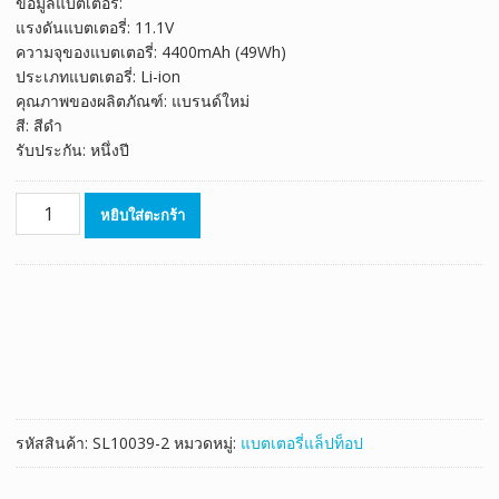
ข้อมูลแบตเตอรี่:
was:
is:
แรงดันแบตเตอรี่: 11.1V
฿1,250.00.
฿695.00.
ความจุของแบตเตอรี่: 4400mAh (49Wh)
ประเภทแบตเตอรี่: Li-ion
คุณภาพของผลิตภัณฑ์: แบรนด์ใหม่
สี: สีดำ
รับประกัน: หนึ่งปี
จำนวน
หยิบใส่ตะกร้า
แบตเตอรี่
โน๊
ตบุ๊ค
SAMSUNG
AA-
PB9NS6B
ชิ้น
รหัสสินค้า:
SL10039-2
หมวดหมู่:
แบตเตอรี่แล็ปท็อป