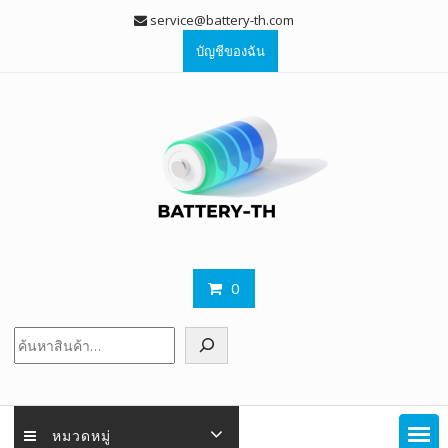
Skip
service@battery-th.com
to
บัญชีของฉัน
content
0
ค้นหา
หมวดหมู่