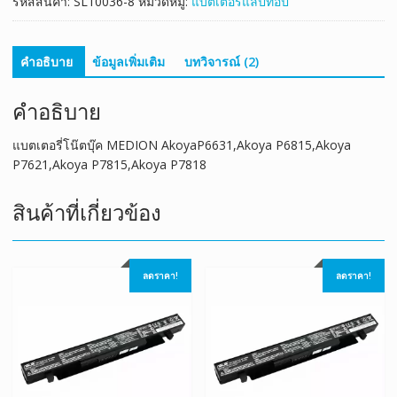
รหัสสินค้า:
SL10036-8
หมวดหมู่:
แบตเตอรี่แล็ปท็อป
ชิ้น
คำอธิบาย
ข้อมูลเพิ่มเติม
บทวิจารณ์ (2)
คำอธิบาย
แบตเตอรี่โน๊ตบุ๊ค MEDION AkoyaP6631,Akoya P6815,Akoya
P7621,Akoya P7815,Akoya P7818
สินค้าที่เกี่ยวข้อง
ลดราคา!
ลดราคา!