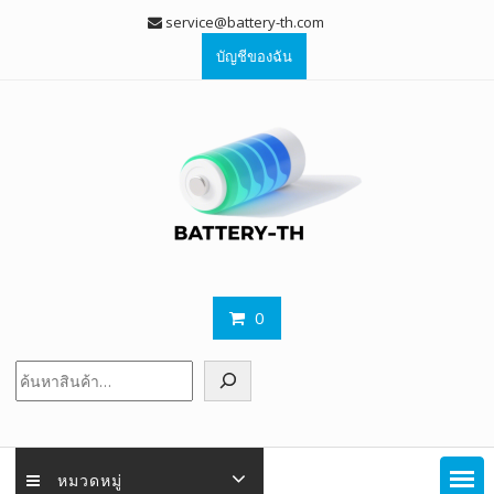
Skip
service@battery-th.com
to
บัญชีของฉัน
content
0
ค้นหา
หมวดหมู่