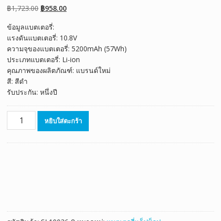
เต็มบน
การให้
Original
Current
฿
1,723.00
฿
958.00
คะแนนของ
ลูกค้า
price
price
ข้อมูลแบตเตอรี่:
was:
is:
แรงดันแบตเตอรี่: 10.8V
฿1,723.00.
฿958.00.
ความจุของแบตเตอรี่: 5200mAh (57Wh)
ประเภทแบตเตอรี่: Li-ion
คุณภาพของผลิตภัณฑ์: แบรนด์ใหม่
สี: สีดำ
รับประกัน: หนึ่งปี
จำนวน
หยิบใส่ตะกร้า
แบตเตอรี่
โน๊
ตบุ๊ค
MEDION
AkoyaP6631,Akoya
P6815,Akoya
P7621,Akoya
P7815,Akoya
P7818