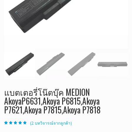
แบตเตอรี่โน๊ตบุ๊ค MEDION
AkoyaP6631,Akoya P6815,Akoya
P7621,Akoya P7815,Akoya P7818
(
2
บทวิจารณ์จากลูกค้า)
ให้คะแนน
2
5.00
จาก 5 คะแนน