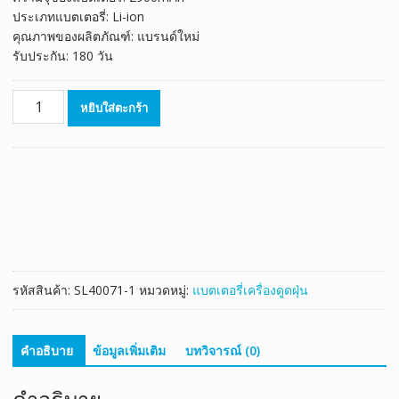
ประเภทแบตเตอรี่: Li-ion
คุณภาพของผลิตภัณฑ์: แบรนด์ใหม่
รับประกัน: 180 วัน
จำนวน
หยิบใส่ตะกร้า
แบตเตอรี่
เครื่อง
ดูด
ฝุ่น
หุ่น
ยนต์
ECOVACS
CEN360
CEN361
รหัสสินค้า:
SL40071-1
หมวดหมู่:
แบตเตอรี่เครื่องดูดฝุ่น
ชิ้น
คำอธิบาย
ข้อมูลเพิ่มเติม
บทวิจารณ์ (0)
คำอธิบาย