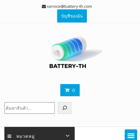
Skip
service@battery-th.com
to
บัญชีของฉัน
content
0
ค้นหา
หมวดหมู่