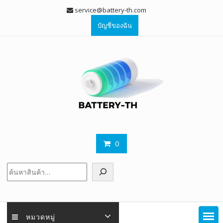
Skip
service@battery-th.com
to
บัญชีของฉัน
content
0
ค้นหา
หมวดหมู่