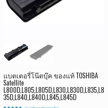
แบตเตอรี่โน๊ตบุ๊ค ของแท้ TOSHIBA
Satellite
L800D,L805,L805D,L830,L830D,L835,L8
35D,L840,L840D,L845,L845D
(
2
บทวิจารณ์จากลูกค้า)