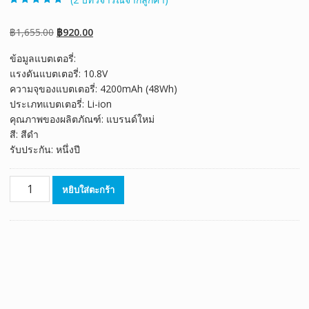
ให้คะแนน
2
5.00
จาก 5 คะแนน
เต็มบน
การให้
Original
Current
฿
1,655.00
฿
920.00
คะแนนของ
ลูกค้า
price
price
ข้อมูลแบตเตอรี่:
was:
is:
แรงดันแบตเตอรี่: 10.8V
฿1,655.00.
฿920.00.
ความจุของแบตเตอรี่: 4200mAh (48Wh)
ประเภทแบตเตอรี่: Li-ion
คุณภาพของผลิตภัณฑ์: แบรนด์ใหม่
สี: สีดำ
รับประกัน: หนึ่งปี
จำนวน
หยิบใส่ตะกร้า
แบตเตอรี่
โน๊
ตบุ๊ค
ของ
แท้
TOSHIBA
Satellite
L800D,L805,L805D,L830,L830D,L835,L835D,L840,L840D,L845,L