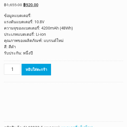
เต็มบน
การให้
Original
Current
฿
1,655.00
฿
920.00
คะแนนของ
ลูกค้า
price
price
ข้อมูลแบตเตอรี่:
was:
is:
แรงดันแบตเตอรี่: 10.8V
฿1,655.00.
฿920.00.
ความจุของแบตเตอรี่: 4200mAh (48Wh)
ประเภทแบตเตอรี่: Li-ion
คุณภาพของผลิตภัณฑ์: แบรนด์ใหม่
สี: สีดำ
รับประกัน: หนึ่งปี
จำนวน
หยิบใส่ตะกร้า
แบตเตอรี่
โน๊
ตบุ๊ค
ของ
แท้
TOSHIBA
Satellite
C600,Satellite
C660D,Satellite