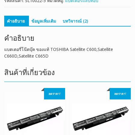
รหัสสินค้า:
SL10022-5
หมวดหมู่:
แบตเตอรี่แล็ปท็อป
C665D
ชิ้น
คำอธิบาย
ข้อมูลเพิ่มเติม
บทวิจารณ์ (2)
คำอธิบาย
แบตเตอรี่โน๊ตบุ๊ค ของแท้ TOSHIBA Satellite C600,Satellite
C660D,Satellite C665D
สินค้าที่เกี่ยวข้อง
ลดราคา!
ลดราคา!