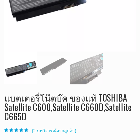
แบตเตอรี่โน๊ตบุ๊ค ของแท้ TOSHIBA
Satellite C600,Satellite C660D,Satellite
C665D
(
2
บทวิจารณ์จากลูกค้า)
ให้คะแนน
2
5.00
จาก 5 คะแนน