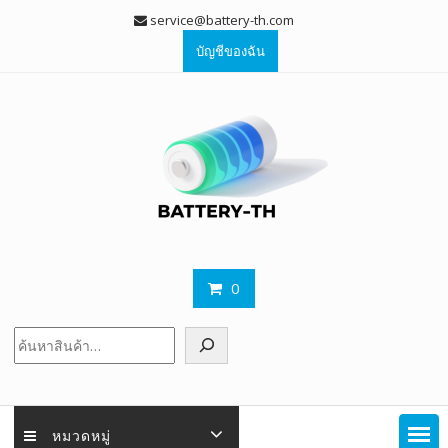
Skip
service@battery-th.com
to
บัญชีของฉัน
content
0
ค้นหา
หมวดหมู่