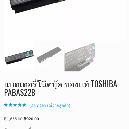
แบตเตอรี่โน๊ตบุ๊ค ของแท้ TOSHIBA
PABAS228
(
2
บทวิจารณ์จากลูกค้า)
ให้คะแนน
2
5.00
จาก 5 คะแนน
เต็มบน
การให้
Original
Current
฿
1,655.00
฿
920.00
คะแนนของ
ลูกค้า
price
price