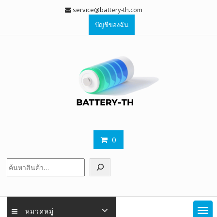
Skip
service@battery-th.com
to
บัญชีของฉัน
content
0
ค้นหา
หมวดหมู่