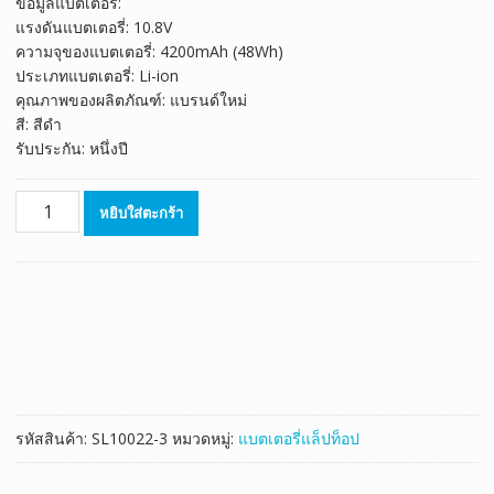
ข้อมูลแบตเตอรี่:
was:
is:
แรงดันแบตเตอรี่: 10.8V
฿1,655.00.
฿920.00.
ความจุของแบตเตอรี่: 4200mAh (48Wh)
ประเภทแบตเตอรี่: Li-ion
คุณภาพของผลิตภัณฑ์: แบรนด์ใหม่
สี: สีดำ
รับประกัน: หนึ่งปี
จำนวน
หยิบใส่ตะกร้า
แบตเตอรี่
โน๊
ตบุ๊ค
ของ
แท้
TOSHIBA
PABAS228
ชิ้น
รหัสสินค้า:
SL10022-3
หมวดหมู่:
แบตเตอรี่แล็ปท็อป