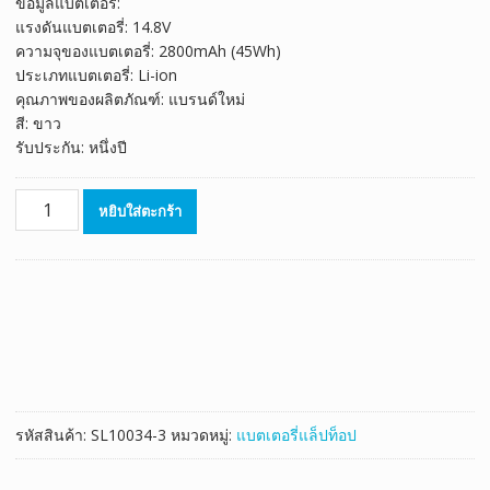
ข้อมูลแบตเตอรี่:
was:
is:
แรงดันแบตเตอรี่: 14.8V
฿1,588.00.
฿883.00.
ความจุของแบตเตอรี่: 2800mAh (45Wh)
ประเภทแบตเตอรี่: Li-ion
คุณภาพของผลิตภัณฑ์: แบรนด์ใหม่
สี: ขาว
รับประกัน: หนึ่งปี
จำนวน
หยิบใส่ตะกร้า
แบตเตอรี่
โน๊
ตบุ๊ค
ของ
แท้
TOSHIBA
PA5185U-
1BRS
ชิ้น
รหัสสินค้า:
SL10034-3
หมวดหมู่:
แบตเตอรี่แล็ปท็อป