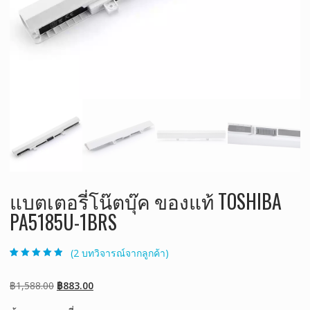
แบตเตอรี่โน๊ตบุ๊ค ของแท้ TOSHIBA
PA5185U-1BRS
(
2
บทวิจารณ์จากลูกค้า)
ให้คะแนน
2
4.50
จาก 5
คะแนนเต็มบน
Original
Current
฿
1,588.00
฿
883.00
การให้คะแนน
ของลูกค้า
price
price