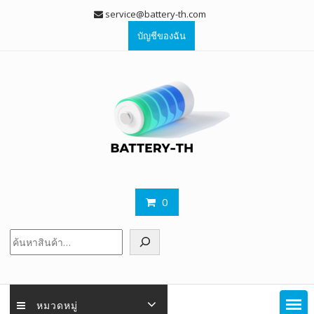
Skip
service@battery-th.com
to
บัญชีของฉัน
content
0
ค้นหา
หมวดหมู่