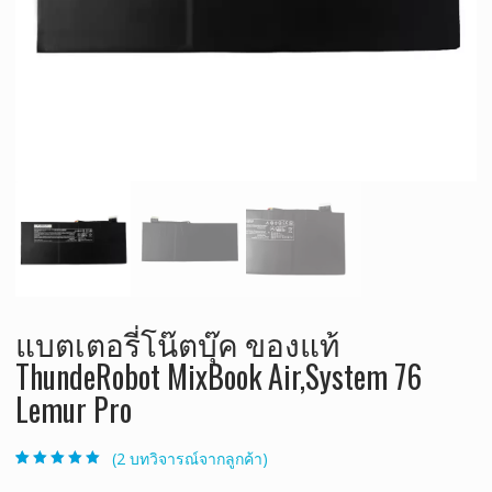
แบตเตอรี่โน๊ตบุ๊ค ของแท้
ThundeRobot MixBook Air,System 76
Lemur Pro
(
2
บทวิจารณ์จากลูกค้า)
ให้คะแนน
2
5.00
จาก 5 คะแนน