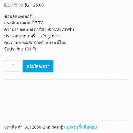
เต็มบน
การให้
Original
Current
฿
2,975.00
฿
2,125.00
คะแนนของ
ลูกค้า
price
price
ข้อมูลแบตเตอรี่:
was:
is:
แรงดันแบตเตอรี่:7.7V
฿2,975.00.
฿2,125.00.
ความจุของแบตเตอรี่:9350mAh(73Wh)
ประเภทแบตเตอรี่: Li-Polymer
คุณภาพของผลิตภัณฑ์: แบรนด์ใหม่
รับประกัน: 180 วัน
จำนวน
หยิบใส่ตะกร้า
แบตเตอรี่
โน๊
ตบุ๊ค
ของ
แท้
ThundeRobot
MixBook
Air,System
76
รหัสสินค้า:
SL12060-2
หมวดหมู่:
แบตเตอรี่แล็ปท็อป
Lemur