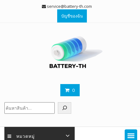
Skip
service@battery-th.com
to
บัญชีของฉัน
content
0
ค้นหา
หมวดหมู่