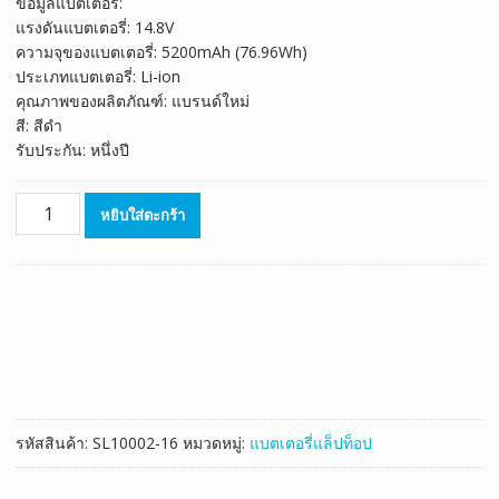
ข้อมูลแบตเตอรี่:
was:
is:
แรงดันแบตเตอรี่: 14.8V
฿3,140.00.
฿1,745.00.
ความจุของแบตเตอรี่: 5200mAh (76.96Wh)
ประเภทแบตเตอรี่: Li-ion
คุณภาพของผลิตภัณฑ์: แบรนด์ใหม่
สี: สีดำ
รับประกัน: หนึ่งปี
จำนวน
หยิบใส่ตะกร้า
แบตเตอรี่
โน๊
ตบุ๊ค
ของ
แท้
Schenker
XMG
A722,A723,A704
ชิ้น
รหัสสินค้า:
SL10002-16
หมวดหมู่:
แบตเตอรี่แล็ปท็อป