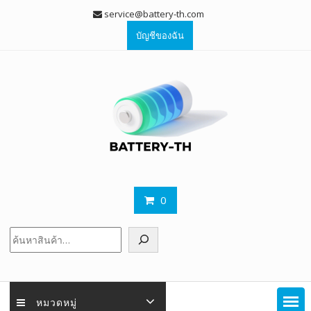
Skip
service@battery-th.com
to
บัญชีของฉัน
content
0
ค้นหา
หมวดหมู่