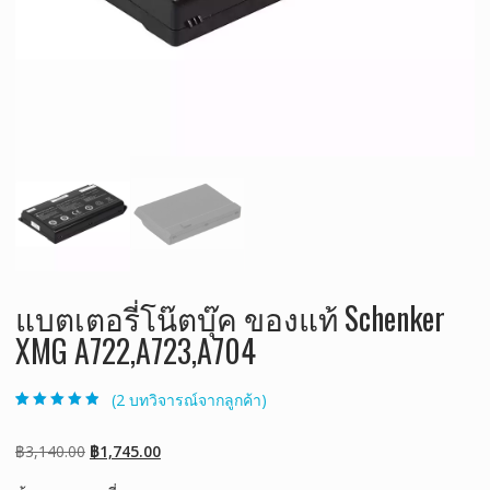
แบตเตอรี่โน๊ตบุ๊ค ของแท้ Schenker
XMG A722,A723,A704
(
2
บทวิจารณ์จากลูกค้า)
ให้คะแนน
2
4.50
จาก 5
คะแนนเต็มบน
Original
Current
฿
3,140.00
฿
1,745.00
การให้คะแนน
ของลูกค้า
price
price