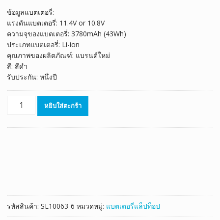
ลูกค้า
price
price
ข้อมูลแบตเตอรี่:
was:
is:
แรงดันแบตเตอรี่: 11.4V or 10.8V
฿1,723.00.
฿958.00.
ความจุของแบตเตอรี่: 3780mAh (43Wh)
ประเภทแบตเตอรี่: Li-ion
คุณภาพของผลิตภัณฑ์: แบรนด์ใหม่
สี: สีดำ
รับประกัน: หนึ่งปี
จำนวน
หยิบใส่ตะกร้า
แบตเตอรี่
โน๊
ตบุ๊ค
ของ
แท้
SAMSUNG
NP3370R4E,NP3370R5E,NP5510R5E
ชิ้น
รหัสสินค้า:
SL10063-6
หมวดหมู่:
แบตเตอรี่แล็ปท็อป