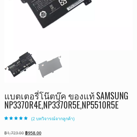
แบตเตอรี่โน๊ตบุ๊ค ของแท้ SAMSUNG
NP3370R4E,NP3370R5E,NP5510R5E
(
2
บทวิจารณ์จากลูกค้า)
ให้คะแนน
2
5.00
จาก 5 คะแนน
เต็มบน
การให้
Original
Current
฿
1,723.00
฿
958.00
คะแนนของ