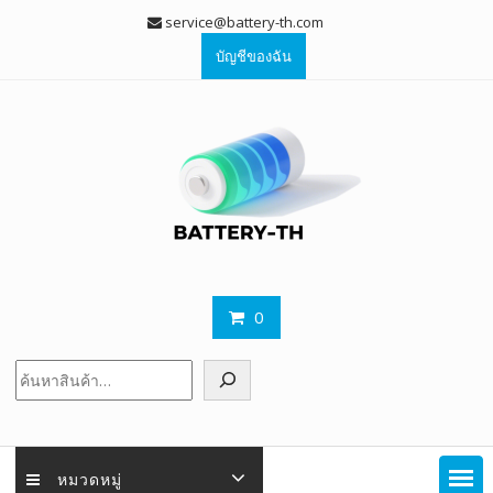
Skip
service@battery-th.com
to
บัญชีของฉัน
content
0
ค้นหา
หมวดหมู่