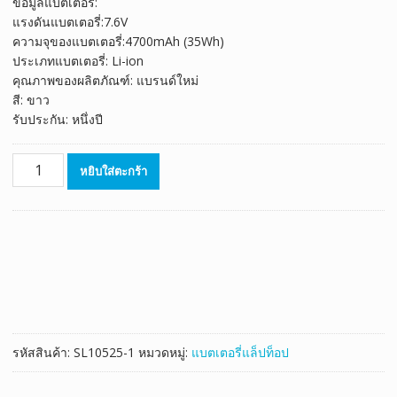
ข้อมูลแบตเตอรี่:
was:
is:
แรงดันแบตเตอรี่:7.6V
฿2,060.00.
฿1,145.00.
ความจุของแบตเตอรี่:4700mAh (35Wh)
ประเภทแบตเตอรี่: Li-ion
คุณภาพของผลิตภัณฑ์: แบรนด์ใหม่
สี: ขาว
รับประกัน: หนึ่งปี
จำนวน
หยิบใส่ตะกร้า
แบตเตอรี่
โน๊
ตบุ๊ค
ของ
แท้
SAMSUNG
AA-
PLVN2TP
ชิ้น
รหัสสินค้า:
SL10525-1
หมวดหมู่:
แบตเตอรี่แล็ปท็อป