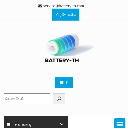
Skip
service@battery-th.com
to
บัญชีของฉัน
content
0
ค้นหา
หมวดหมู่