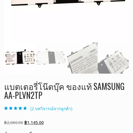
แบตเตอรี่โน๊ตบุ๊ค ของแท้ SAMSUNG
AA-PLVN2TP
(
2
บทวิจารณ์จากลูกค้า)
ให้คะแนน
2
4.50
จาก 5
คะแนนเต็มบน
Original
Current
฿
2,060.00
฿
1,145.00
การให้คะแนน
ของลูกค้า
price
price