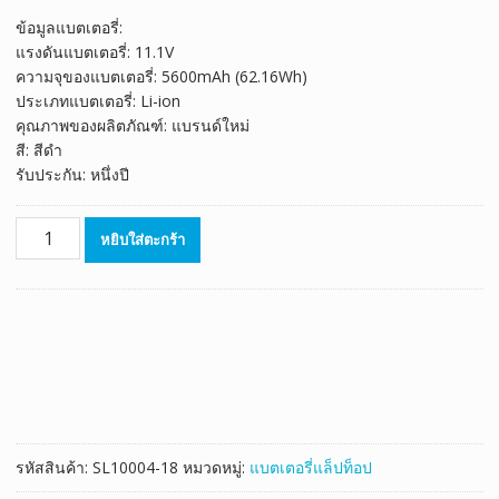
ของลูกค้า
price
price
ข้อมูลแบตเตอรี่:
was:
is:
แรงดันแบตเตอรี่: 11.1V
฿2,573.00.
฿1,430.00.
ความจุของแบตเตอรี่: 5600mAh (62.16Wh)
ประเภทแบตเตอรี่: Li-ion
คุณภาพของผลิตภัณฑ์: แบรนด์ใหม่
สี: สีดำ
รับประกัน: หนึ่งปี
จำนวน
หยิบใส่ตะกร้า
แบตเตอรี่
โน๊
ตบุ๊ค
ของ
แท้
SAGER
NP2240,NP2252,NP3260,NP3265
ชิ้น
รหัสสินค้า:
SL10004-18
หมวดหมู่:
แบตเตอรี่แล็ปท็อป