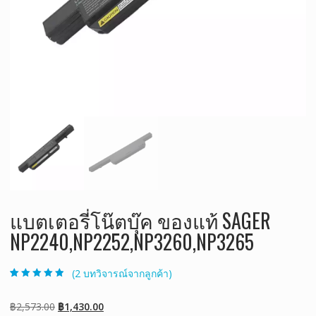
แบตเตอรี่โน๊ตบุ๊ค ของแท้ SAGER
NP2240,NP2252,NP3260,NP3265
(
2
บทวิจารณ์จากลูกค้า)
ให้คะแนน
2
4.50
จาก 5
คะแนนเต็มบน
Original
Current
฿
2,573.00
฿
1,430.00
การให้คะแนน