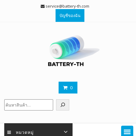
Skip
service@battery-th.com
to
บัญชีของฉัน
content
0
ค้นหา
หมวดหมู่