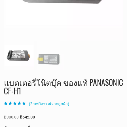
แบตเตอรี่โน๊ตบุ๊ค ของแท้ PANASONIC
CF-H1
(
2
บทวิจารณ์จากลูกค้า)
ให้คะแนน
2
4.50
จาก 5
คะแนนเต็มบน
Original
Current
฿
980.00
฿
545.00
การให้คะแนน
ของลูกค้า
price
price