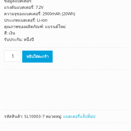
ข้อมูลแบตเตอรี่:
was:
is:
แรงดันแบตเตอรี่: 7.2V
฿980.00.
฿545.00.
ความจุของแบตเตอรี่: 2900mAh (20Wh)
ประเภทแบตเตอรี่: Li-ion
คุณภาพของผลิตภัณฑ์: แบรนด์ใหม่
สี: เงิน
รับประกัน: หนึ่งปี
จำนวน
หยิบใส่ตะกร้า
แบตเตอรี่
โน๊
ตบุ๊ค
ของ
แท้
PANASONIC
CF-
H1
ชิ้น
รหัสสินค้า:
SL10003-7
หมวดหมู่:
แบตเตอรี่แล็ปท็อป