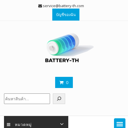
Skip
service@battery-th.com
to
บัญชีของฉัน
content
0
ค้นหา
หมวดหมู่