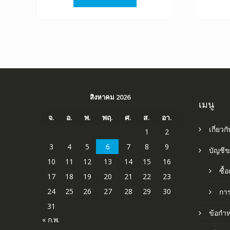
฿1,520.00.
฿845.00.
สิงหาคม 2026
เมนู
จ.
อ.
พ.
พฤ.
ศ.
ส.
อา.
เกี่ยวก
1
2
3
4
5
6
7
8
9
บัญชี
10
11
12
13
14
15
16
ซื้
17
18
19
20
21
22
23
24
25
26
27
28
29
30
กา
31
ข้อกำ
« ก.พ.