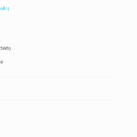
กค้า)
65Wh)
ม่