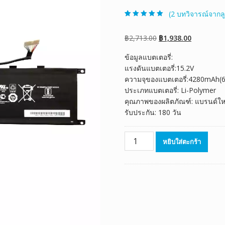
(
2
บทวิจารณ์จากลู
ให้คะแนน
2
5.00
จาก 5 คะแนน
เต็มบน
การให้
Original
Current
฿
2,713.00
฿
1,938.00
คะแนนของ
ลูกค้า
price
price
ข้อมูลแบตเตอรี่:
was:
is:
แรงดันแบตเตอรี่:15.2V
฿2,713.00.
฿1,938.00.
ความจุของแบตเตอรี่:4280mAh(
ประเภทแบตเตอรี่: Li-Polymer
คุณภาพของผลิตภัณฑ์: แบรนด์ให
รับประกัน: 180 วัน
จำนวน
หยิบใส่ตะกร้า
แบตเตอรี่
โน๊
ตบุ๊ค
ของ
แท้
MSI
GP66
GP76