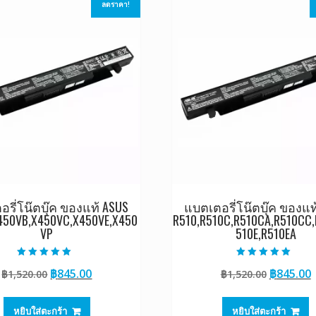
ลดราคา!
รี่โน๊ตบุ๊ค ของแท้ ASUS
แบตเตอรี่โน๊ตบุ๊ค ของแท
450VB,X450VC,X450VE,X450
R510,R510C,R510CA,R510CC,
VP
510E,R510EA
ให้คะแนน
ให้คะแนน
Original
Current
Original
฿
845.00
฿
845.00
฿
1,520.00
฿
1,520.00
5.00
5.00
ตั้งแต่ 1-5
ตั้งแต่ 1-5
price
price
price
p
คะแนน
คะแนน
was:
is:
was:
i
หยิบใส่ตะกร้า
หยิบใส่ตะกร้า