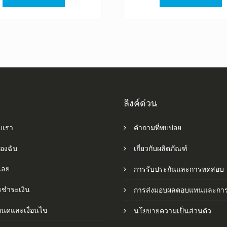
฿1,520.00.
฿845.00.
฿1,520.0
฿
ลิงค์ด่วน
ับเรา
คำถามที่พบบ่อย
ของฉัน
เกี่ยวกับผลิตภัณฑ์
อเลย
การรับประกันและการทดสอบ
รชำระเงิน
การส่งมอบผลตอบแทนและการ
หนดและเงื่อนไข
นโยบายความเป็นส่วนตัว