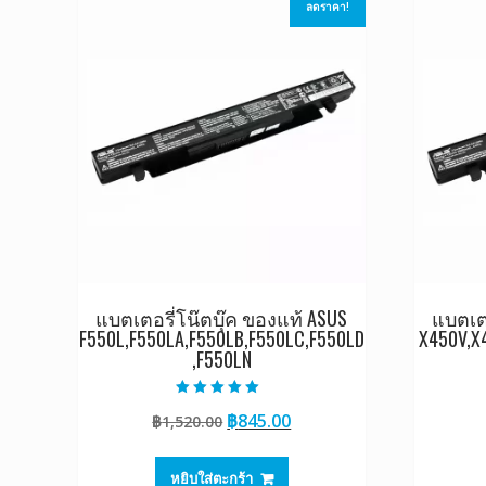
ลดราคา!
แบตเตอรี่โน๊ตบุ๊ค ของแท้ ASUS
แบตเตอ
F550L,F550LA,F550LB,F550LC,F550LD
X450V,X
,F550LN
ให้คะแนน
Original
Current
฿
845.00
฿
1,520.00
5.00
ตั้งแต่ 1-5
price
price
คะแนน
was:
is:
หยิบใส่ตะกร้า