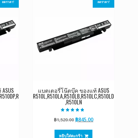
ลดราคา!
ลดราคา!
้ ASUS
แบตเตอรี่โน๊ตบุ๊ค ของแท้ ASUS
R510DP,R
R510L,R510LA,R510LB,R510LC,R510LD
,R510LN
ให้คะแนน
Current
Original
Current
฿
845.00
฿
1,520.00
4.50
ตั้งแต่ 1-5
rice
price
price
คะแนน
s:
was:
is:
หยิบใส่ตะกร้า