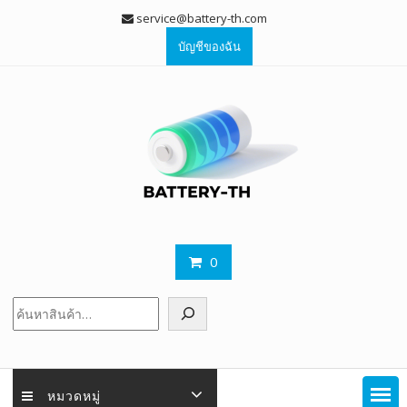
Skip
service@battery-th.com
to
บัญชีของฉัน
content
0
ค้นหา
หมวดหมู่