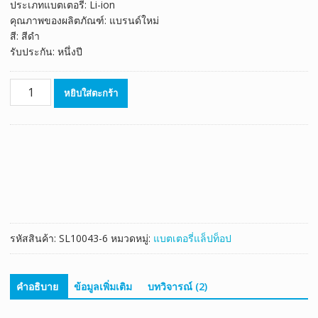
ประเภทแบตเตอรี่: Li-ion
คุณภาพของผลิตภัณฑ์: แบรนด์ใหม่
สี: สีดำ
รับประกัน: หนึ่งปี
จำนวน
หยิบใส่ตะกร้า
แบตเตอรี่
โน๊
ตบุ๊ค
ของ
แท้
MSI
E6603
ชิ้น
รหัสสินค้า:
SL10043-6
หมวดหมู่:
แบตเตอรี่แล็ปท็อป
คำอธิบาย
ข้อมูลเพิ่มเติม
บทวิจารณ์ (2)