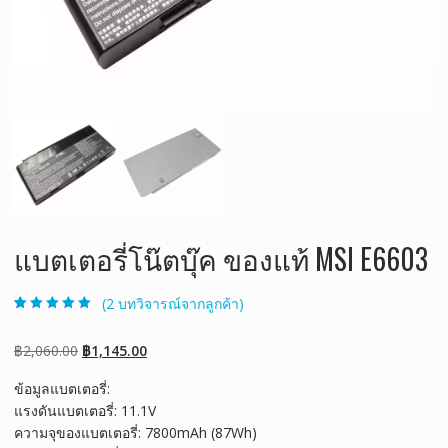
แบตเตอรี่โน๊ตบุ๊ค ของแท้ MSI E6603
(
2
บทวิจารณ์จากลูกค้า)
ให้คะแนน
2
5.00
จาก 5 คะแนน
เต็มบน
การให้
Original
Current
฿
2,060.00
฿
1,145.00
คะแนนของ
ลูกค้า
price
price
ข้อมูลแบตเตอรี่:
was:
is:
แรงดันแบตเตอรี่: 11.1V
฿2,060.00.
฿1,145.00.
ความจุของแบตเตอรี่: 7800mAh (87Wh)