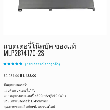
แบตเตอรี่โน๊ตบุ๊ค ของแท้
MLP2874170-2S
(
2
บทวิจารณ์จากลูกค้า)
ให้คะแนน
2
4.50
จาก 5
คะแนนเต็มบน
Original
Current
฿
2,231.00
฿
1,488.00
การให้คะแนน
ของลูกค้า
price
price
ข้อมูลแบตเตอรี่:
was:
is:
แรงดันแบตเตอรี่:7.4V
฿2,231.00.
฿1,488.00.
ความจุของแบตเตอรี่:4600mAh(34.04Wh)
ประเภทแบตเตอรี่: Li-Polymer
คุณภาพของผลิตภัณฑ์: แบรนด์ใหม่