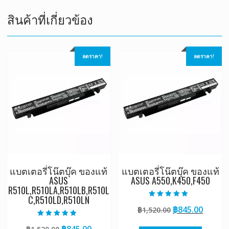
สินค้าที่เกี่ยวข้อง
ลดราคา!
ลดราคา!
แบตเตอรี่โน๊ตบุ๊ค ของแท้
แบตเตอรี่โน๊ตบุ๊ค ของแท้
ASUS
ASUS A550,K450,F450
R510L,R510LA,R510LB,R510L
C,R510LD,R510LN
ให้คะแนน
Original
Curre
฿
845.00
฿
1,520.00
4.50
ตั้งแต่ 1-5
price
price
คะแนน
ให้คะแนน
Original
Current
฿
845.00
5.00