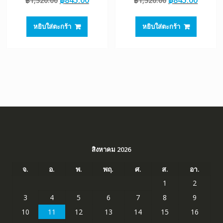
฿
1,520.00
฿
1,520.00
ตั้งแต่ 1-5
ตั้งแต่ 1-5
price
price
price
price
คะแนน
คะแนน
was:
is:
was:
is:
หยิบใส่ตะกร้า
หยิบใส่ตะกร้า
฿1,520.00.
฿845.00.
฿1,520.00.
฿845.0
สิงหาคม 2026
จ.
อ.
พ.
พฤ.
ศ.
ส.
อา.
1
2
3
4
5
6
7
8
9
10
11
12
13
14
15
16