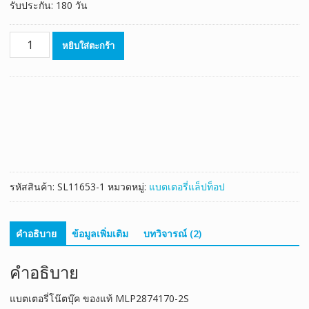
รับประกัน: 180 วัน
จำนวน
หยิบใส่ตะกร้า
แบตเตอรี่
โน๊
ตบุ๊ค
ของ
แท้
MLP2874170-
2S
ชิ้น
รหัสสินค้า:
SL11653-1
หมวดหมู่:
แบตเตอรี่แล็ปท็อป
คำอธิบาย
ข้อมูลเพิ่มเติม
บทวิจารณ์ (2)
คำอธิบาย
แบตเตอรี่โน๊ตบุ๊ค ของแท้ MLP2874170-2S