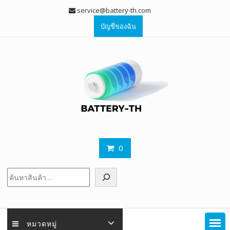
Skip
service@battery-th.com
to
บัญชีของฉัน
content
0
ค้นหา
หมวดหมู่