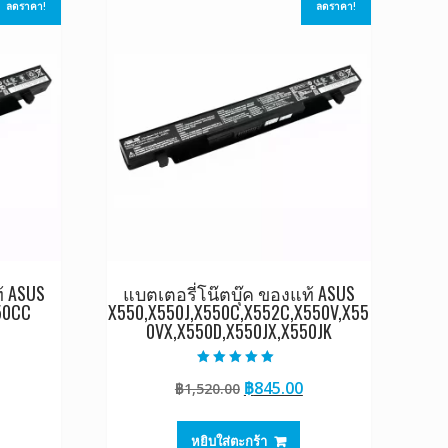
ลดราคา!
ลดราคา!
้ ASUS
แบตเตอรี่โน๊ตบุ๊ค ของแท้ ASUS
50CC
X550,X550J,X550C,X552C,X550V,X55
0VX,X550D,X550JX,X550JK
Current
ให้คะแนน
Original
Current
฿
845.00
rice
฿
1,520.00
5.00
ตั้งแต่ 1-5
price
price
s:
คะแนน
was:
is:
0.
845.00.
หยิบใส่ตะกร้า