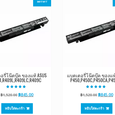
ลดราคา!
รี่โน๊ตบุ๊ค ของแท้ ASUS
แบตเตอรี่โน๊ตบุ๊ค ของแท
1,R409L,R409LC,R409C
P450,P450C,P450CA,P4
ให้คะแนน
ให้คะแนน
Original
Current
Original
฿
845.00
฿
845.00
฿
1,520.00
฿
1,520.00
4.50
5.00
ตั้งแต่ 1-5
ตั้งแต่ 1-5
price
price
price
p
คะแนน
คะแนน
was:
is:
was:
i
หยิบใส่ตะกร้า
หยิบใส่ตะกร้า
฿1,520.00.
฿845.00.
฿1,520.0
฿