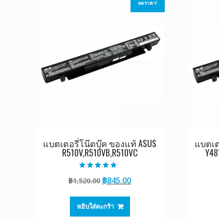
ลดราคา!
แบตเตอรี่โน๊ตบุ๊ค ของแท้ ASUS
แบตเตอ
R510V,R510VB,R510VC
Y48
ให้คะแนน
Original
Current
฿
845.00
฿
1,520.00
5.00
ตั้งแต่ 1-5
price
price
คะแนน
was:
is:
หยิบใส่ตะกร้า
฿1,520.00.
฿845.00.