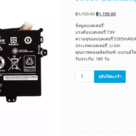
ให้คะแนน
2
5.00
จาก 5 คะแนน
เต็มบน
การให้
Original
Current
฿
1,725.00
฿
1,150.00
คะแนนของ
ลูกค้า
price
price
ข้อมูลแบตเตอรี่:
was:
is:
แรงดันแบตเตอรี่:7.6V
฿1,725.00.
฿1,150.00.
ความจุของแบตเตอรี่:5265mAh(
ประเภทแบตเตอรี่: Li-ion
คุณภาพของผลิตภัณฑ์: แบรนด์ให
รับประกัน: 180 วัน
จำนวน
หยิบใส่ตะกร้า
แบตเตอรี่
โน๊
ตบุ๊ค
ของ
แท้
LENOVO
Yoga
700
11ISK