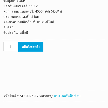
ข้อมูลแบตเตอรี่:
was:
is:
แรงดันแบตเตอรี่: 11.1V
฿1,777.00.
฿988.00.
ความจุของแบตเตอรี่: 4050mAh (45Wh)
ประเภทแบตเตอรี่: Li-ion
คุณภาพของผลิตภัณฑ์: แบรนด์ใหม่
สี: สีดำ
รับประกัน: หนึ่งปี
จำนวน
หยิบใส่ตะกร้า
แบตเตอรี่
โน๊
ตบุ๊ค
ของ
แท้
LENOVO
xiaoxin
510S
ชิ้น
รหัสสินค้า:
SL10076-12
หมวดหมู่:
แบตเตอรี่แล็ปท็อป