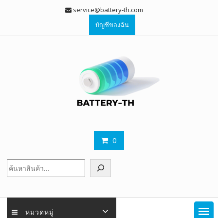
Skip
service@battery-th.com
to
บัญชีของฉัน
content
0
ค้นหา
หมวดหมู่