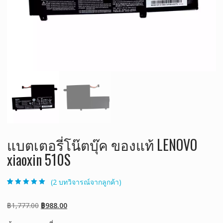
แบตเตอรี่โน๊ตบุ๊ค ของแท้ LENOVO
xiaoxin 510S
(
2
บทวิจารณ์จากลูกค้า)
ให้คะแนน
2
5.00
จาก 5 คะแนน
เต็มบน
การให้
Original
Current
฿
1,777.00
฿
988.00
คะแนนของ
ลูกค้า
price
price