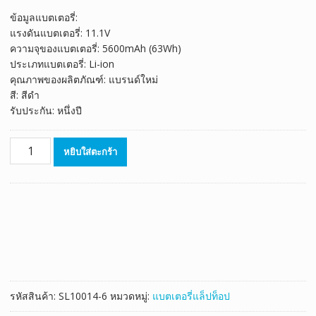
ลูกค้า
price
price
ข้อมูลแบตเตอรี่:
was:
is:
แรงดันแบตเตอรี่: 11.1V
฿1,777.00.
฿988.00.
ความจุของแบตเตอรี่: 5600mAh (63Wh)
ประเภทแบตเตอรี่: Li-ion
คุณภาพของผลิตภัณฑ์: แบรนด์ใหม่
สี: สีดำ
รับประกัน: หนึ่งปี
จำนวน
หยิบใส่ตะกร้า
แบตเตอรี่
โน๊
ตบุ๊ค
ของ
แท้
Lenovo
ThinkPad
Edge
E135,ThinkPad
รหัสสินค้า:
SL10014-6
หมวดหมู่:
แบตเตอรี่แล็ปท็อป
Edge
E145