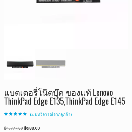
แบตเตอรี่โน๊ตบุ๊ค ของแท้ Lenovo
ThinkPad Edge E135,ThinkPad Edge E145
(
2
บทวิจารณ์จากลูกค้า)
ให้คะแนน
2
5.00
จาก 5 คะแนน
เต็มบน
การให้
Original
Current
฿
1,777.00
฿
988.00
คะแนนของ