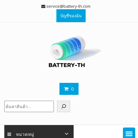
Skip
service@battery-th.com
to
บัญชีของฉัน
content
0
ค้นหา
หมวดหมู่