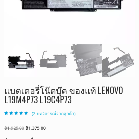
แบตเตอรี่โน๊ตบุ๊ค ของแท้ LENOVO
L19M4P73 L19C4P73
(
2
บทวิจารณ์จากลูกค้า)
ให้คะแนน
2
5.00
จาก 5 คะแนน
เต็มบน
การให้
Original
Current
฿
1,925.00
฿
1,375.00
คะแนนของ
ลูกค้า
price
price