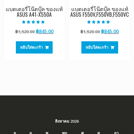
แบตเตอรี่โน๊ตบุ๊ค ของแท้
แบตเตอรี่โน๊ตบุ๊ค ของแท้
ASUS A41-X550A
ASUS F550V,F550VB,F550VC
ให้คะแนน
ให้คะแนน
Original
Current
Original
Curre
฿
845.00
฿
845.00
฿
1,520.00
฿
1,520.00
5.00
5.00
ตั้งแต่ 1-5
ตั้งแต่ 1-5
price
price
price
price
คะแนน
คะแนน
was:
is:
was:
is:
หยิบใส่ตะกร้า
หยิบใส่ตะกร้า
฿1,520.00.
฿845.00.
฿1,520.00.
฿845.0
สิงหาคม 2026
จ.
อ.
พ.
พฤ.
ศ.
ส.
อา.