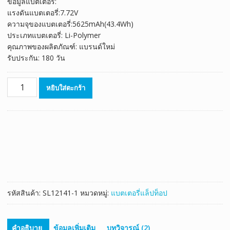
ข้อมูลแบตเตอรี่:
was:
is:
แรงดันแบตเตอรี่:7.72V
฿1,925.00.
฿1,375.00.
ความจุของแบตเตอรี่:5625mAh(43.4Wh)
ประเภทแบตเตอรี่: Li-Polymer
คุณภาพของผลิตภัณฑ์: แบรนด์ใหม่
รับประกัน: 180 วัน
จำนวน
หยิบใส่ตะกร้า
แบตเตอรี่
โน๊
ตบุ๊ค
ของ
แท้
LENOVO
L19M4P73
L19C4P73
ชิ้น
รหัสสินค้า:
SL12141-1
หมวดหมู่:
แบตเตอรี่แล็ปท็อป
คำอธิบาย
ข้อมูลเพิ่มเติม
บทวิจารณ์ (2)