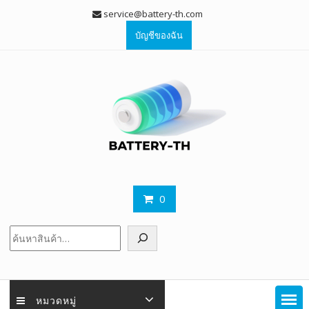
Skip
service@battery-th.com
to
บัญชีของฉัน
content
0
ค้นหา
หมวดหมู่