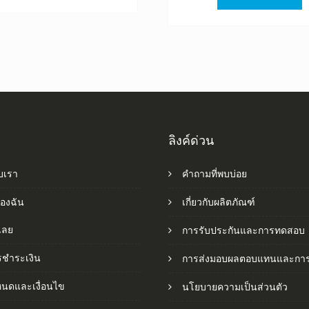
฿1,520.0
฿
ลิงค์ด่วน
ับเรา
คำถามที่พบบ่อย
ของฉัน
เกี่ยวกับผลิตภัณฑ์
อเลย
การรับประกันและการทดสอบ
รชำระเงิน
การส่งมอบผลตอบแทนและการ
หนดและเงื่อนไข
นโยบายความเป็นส่วนตัว