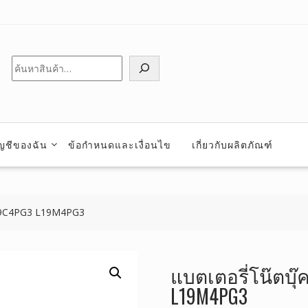
ค้นหา
ัญชีของฉัน
ข้อกำหนดและเงื่อนไข
เกี่ยวกับผลิตภัณฑ์
L19C4PG3 L19M4PG3
แบตเตอรี่โน๊ตบุ๊
L19M4PG3