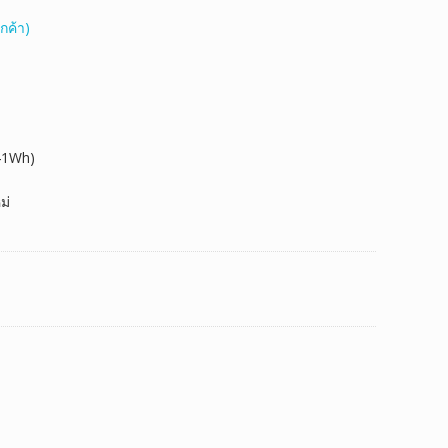
กค้า)
41Wh)
ม่