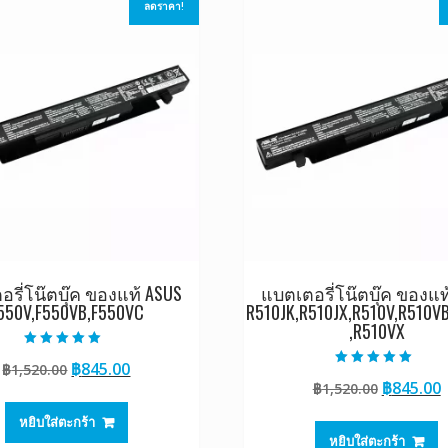
ลดราคา!
รี่โน๊ตบุ๊ค ของแท้ ASUS
แบตเตอรี่โน๊ตบุ๊ค ของแท
550V,F550VB,F550VC
R510JK,R510JX,R510V,R510V
,R510VX
ให้คะแนน
Original
Current
฿
845.00
฿
1,520.00
5.00
ให้คะแนน
ตั้งแต่ 1-5
Original
฿
845.00
price
price
฿
1,520.00
5.00
คะแนน
ตั้งแต่ 1-5
price
p
was:
is:
คะแนน
หยิบใส่ตะกร้า
was:
i
฿1,520.00.
฿845.00.
หยิบใส่ตะกร้า