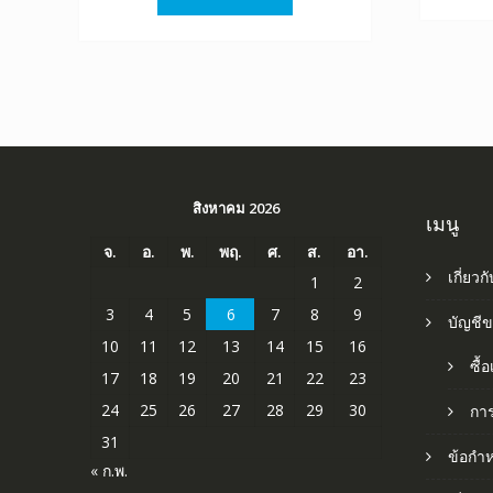
฿1,520.00.
฿845.00.
สิงหาคม 2026
เมนู
จ.
อ.
พ.
พฤ.
ศ.
ส.
อา.
เกี่ยวก
1
2
3
4
5
6
7
8
9
บัญชี
10
11
12
13
14
15
16
ซื้
17
18
19
20
21
22
23
24
25
26
27
28
29
30
กา
31
ข้อกำ
« ก.พ.