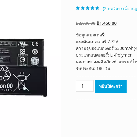
(
2
บทวิจารณ์จากลู
ให้คะแนน
2
4.50
จาก 5
คะแนนเต็มบน
Original
Current
฿
2,030.00
฿
1,450.00
การให้คะแนน
ของลูกค้า
price
price
ข้อมูลแบตเตอรี่:
was:
is:
แรงดันแบตเตอรี่:7.72V
฿2,030.00.
฿1,450.00.
ความจุของแบตเตอรี่:5330mAh(
ประเภทแบตเตอรี่: Li-Polymer
คุณภาพของผลิตภัณฑ์: แบรนด์ให
รับประกัน: 180 วัน
จำนวน
หยิบใส่ตะกร้า
แบตเตอรี่
โน๊
ตบุ๊ค
ของ
แท้
LENOVO
L19C4PG3
L19M4PG3