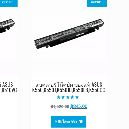
ลดราคา!
ลดราคา!
้ ASUS
แบตเตอรี่โน๊ตบุ๊ค ของแท้ ASUS
B,R510VC
K550,K550J,K550JD,K550LB,K550CC
ให้คะแนน
Original
Current
฿
845.00
฿
1,520.00
5.00
ตั้งแต่ 1-5
Current
price
price
คะแนน
rice
was:
is:
หยิบใส่ตะกร้า
s:
฿1,520.00.
฿845.00.