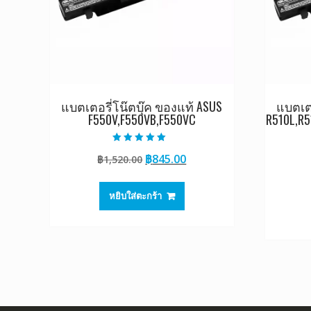
แบตเตอรี่โน๊ตบุ๊ค ของแท้ ASUS
แบตเตอ
F550V,F550VB,F550VC
R510L,R5
ให้คะแนน
Original
Current
฿
845.00
฿
1,520.00
5.00
ตั้งแต่ 1-5
price
price
คะแนน
was:
is:
หยิบใส่ตะกร้า
฿1,520.00.
฿845.00.