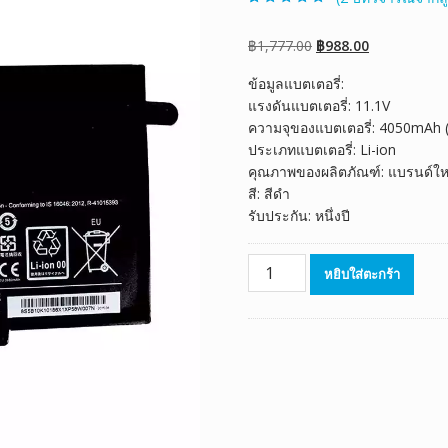
ให้คะแนน
2
5.00
จาก 5 คะแนน
เต็มบน
การให้
Original
Current
฿
1,777.00
฿
988.00
คะแนนของ
ลูกค้า
price
price
ข้อมูลแบตเตอรี่:
was:
is:
แรงดันแบตเตอรี่: 11.1V
฿1,777.00.
฿988.00.
ความจุของแบตเตอรี่: 4050mAh
ประเภทแบตเตอรี่: Li-ion
คุณภาพของผลิตภัณฑ์: แบรนด์ให
สี: สีดำ
รับประกัน: หนึ่งปี
จำนวน
หยิบใส่ตะกร้า
แบตเตอรี่
โน๊
ตบุ๊ค
ของ
แท้
LENOVO
L14M3P21
ชิ้น