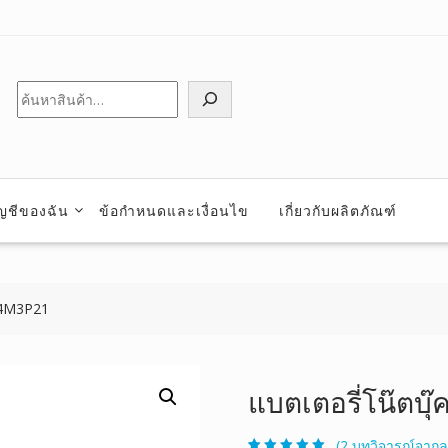
ค้นหา
ัญชีของฉัน
ข้อกำหนดและเงื่อนไข
เกี่ยวกับผลิตภัณฑ์
14M3P21
แบตเตอรี่โน๊ตบุ๊
(
2
บทวิจารณ์จากลู