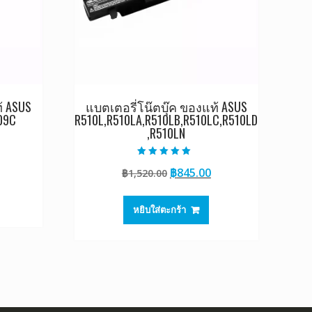
้ ASUS
แบตเตอรี่โน๊ตบุ๊ค ของแท้ ASUS
09C
R510L,R510LA,R510LB,R510LC,R510LD
,R510LN
Current
ให้คะแนน
Original
Current
฿
845.00
rice
฿
1,520.00
5.00
ตั้งแต่ 1-5
price
price
s:
คะแนน
was:
is:
0.
845.00.
หยิบใส่ตะกร้า
฿1,520.00.
฿845.00.