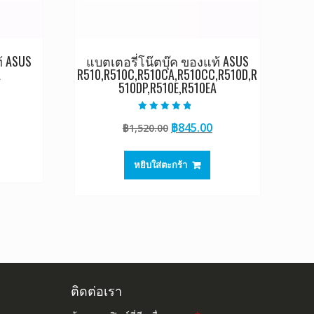
้ ASUS
แบตเตอรี่โน๊ตบุ๊ค ของแท้ ASUS
A
R510,R510C,R510CA,R510CC,R510D,R
510DP,R510E,R510EA
Current
ให้คะแนน
Original
Current
฿
845.00
rice
฿
1,520.00
4.50
ตั้งแต่ 1-5
price
price
s:
คะแนน
was:
is:
0.
845.00.
หยิบใส่ตะกร้า
฿1,520.00.
฿845.00.
ติดต่อเรา