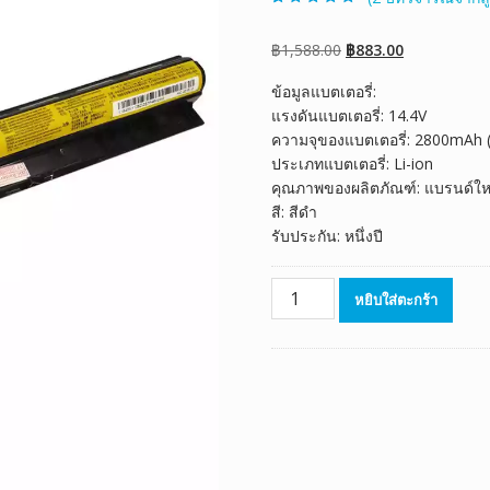
ให้คะแนน
2
5.00
จาก 5 คะแนน
เต็มบน
การให้
Original
Current
฿
1,588.00
฿
883.00
คะแนนของ
ลูกค้า
price
price
ข้อมูลแบตเตอรี่:
was:
is:
แรงดันแบตเตอรี่: 14.4V
฿1,588.00.
฿883.00.
ความจุของแบตเตอรี่: 2800mAh
ประเภทแบตเตอรี่: Li-ion
คุณภาพของผลิตภัณฑ์: แบรนด์ให
สี: สีดำ
รับประกัน: หนึ่งปี
จำนวน
หยิบใส่ตะกร้า
แบตเตอรี่
โน๊
ตบุ๊ค
ของ
แท้
Lenovo
L12L4A02
ชิ้น