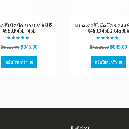
รี่โน๊ตบุ๊ค ของแท้ ASUS
แบตเตอรี่โน๊ตบุ๊ค ของแท
A550,K450,F450
X450,X450C,X450C
ให้คะแนน
ให้คะแนน
Original
Current
Original
฿
845.00
฿
845.00
฿
1,520.00
฿
1,520.00
4.50
5.00
ตั้งแต่ 1-5
ตั้งแต่ 1-5
price
price
price
p
คะแนน
คะแนน
was:
is:
was:
i
หยิบใส่ตะกร้า
หยิบใส่ตะกร้า
฿1,520.00.
฿845.00.
฿1,520.0
฿
ลิงค์ด่วน