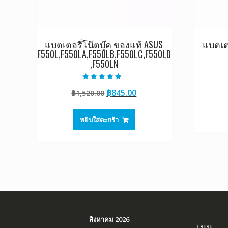
แบตเตอรี่โน๊ตบุ๊ค ของแท้ ASUS
แบตเตอ
F550L,F550LA,F550LB,F550LC,F550LD
,F550LN
ให้คะแนน
Original
Current
฿
845.00
฿
1,520.00
5.00
ตั้งแต่ 1-5
price
price
คะแนน
was:
is:
หยิบใส่ตะกร้า
฿1,520.00.
฿845.00.
สิงหาคม 2026
เมนู