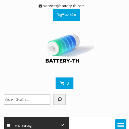
Skip
service@battery-th.com
to
บัญชีของฉัน
content
0
ค้นหา
หมวดหมู่