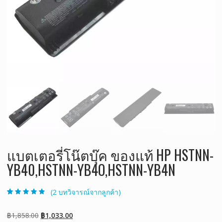
แบตเตอรี่โน๊ตบุ๊ค ของแท้ HP HSTNN-
YB40,HSTNN-YB4O,HSTNN-YB4N
(
2
บทวิจารณ์จากลูกค้า)
ให้คะแนน
2
4.50
จาก 5
คะแนนเต็มบน
Original
Current
฿
1,858.00
฿
1,033.00
การให้คะแนน