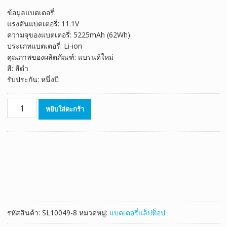
ของลูกค้า
price
price
ข้อมูลแบตเตอรี่:
was:
is:
แรงดันแบตเตอรี่: 11.1V
฿1,858.00.
฿1,033.00.
ความจุของแบตเตอรี่: 5225mAh (62Wh)
ประเภทแบตเตอรี่: Li-ion
คุณภาพของผลิตภัณฑ์: แบรนด์ใหม่
สี: สีดำ
รับประกัน: หนึ่งปี
จำนวน
หยิบใส่ตะกร้า
แบตเตอรี่
โน๊
ตบุ๊ค
ของ
แท้
HP
HSTNN-
YB40,HSTNN-
YB4O,HSTNN-
รหัสสินค้า:
SL10049-8
หมวดหมู่:
แบตเตอรี่แล็ปท็อป
YB4N
ชิ้น