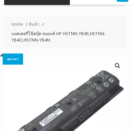
Home
สินค้า
แบตเตอรี่โน๊ตบุ๊ค ของแท้ HP HSTNN-YB40,HSTNN-
YB4O,HSTNN-YB4N
ลดราคา!