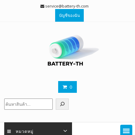
Skip
service@battery-th.com
to
บัญชีของฉัน
content
0
ค้นหา
หมวดหมู่