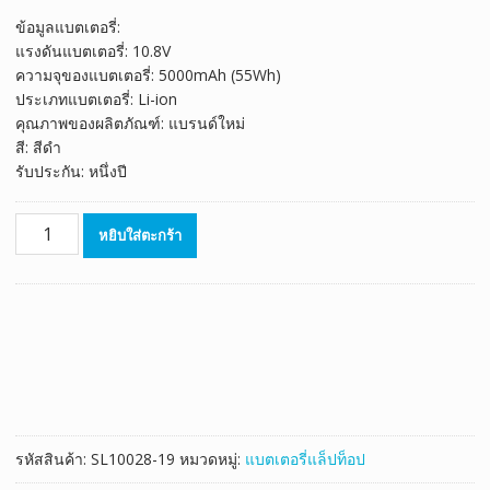
ของลูกค้า
price
price
ข้อมูลแบตเตอรี่:
was:
is:
แรงดันแบตเตอรี่: 10.8V
฿1,588.00.
฿883.00.
ความจุของแบตเตอรี่: 5000mAh (55Wh)
ประเภทแบตเตอรี่: Li-ion
คุณภาพของผลิตภัณฑ์: แบรนด์ใหม่
สี: สีดำ
รับประกัน: หนึ่งปี
จำนวน
หยิบใส่ตะกร้า
แบตเตอรี่
โน๊
ตบุ๊ค
ของ
แท้
HP
CQ62
model
MU06,593554-
รหัสสินค้า:
SL10028-19
หมวดหมู่:
แบตเตอรี่แล็ปท็อป
001
ชิ้น