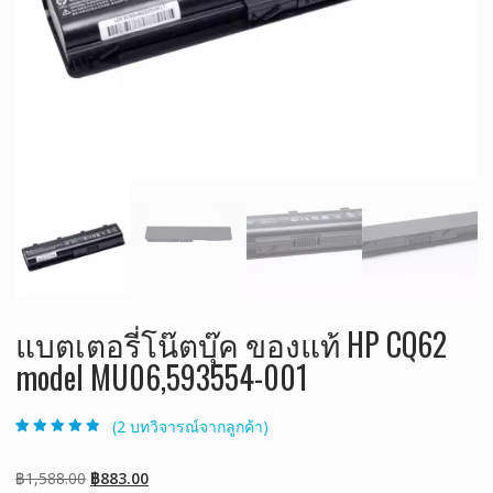
แบตเตอรี่โน๊ตบุ๊ค ของแท้ HP CQ62
model MU06,593554-001
(
2
บทวิจารณ์จากลูกค้า)
ให้คะแนน
2
4.50
จาก 5
คะแนนเต็มบน
Original
Current
฿
1,588.00
฿
883.00
การให้คะแนน