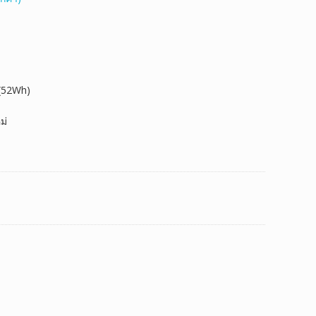
 (52Wh)
ม่