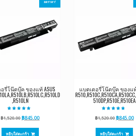
ลดราคา!
รี่โน๊ตบุ๊ค ของแท้ ASUS
แบตเตอรี่โน๊ตบุ๊ค ของแท
10LA,R510LB,R510LC,R510LD
R510,R510C,R510CA,R510CC
,R510LN
510DP,R510E,R510EA
ให้คะแนน
ให้คะแนน
Original
Current
Original
฿
845.00
฿
845.00
฿
1,520.00
฿
1,520.00
4.50
4.50
ตั้งแต่ 1-5
ตั้งแต่ 1-5
price
price
price
p
คะแนน
คะแนน
was:
is:
was:
i
หยิบใส่ตะกร้า
หยิบใส่ตะกร้า