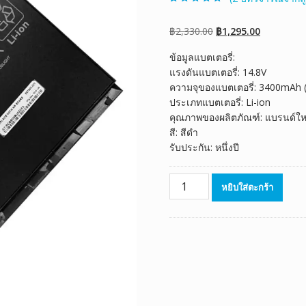
ให้คะแนน
2
5.00
จาก 5 คะแนน
เต็มบน
การให้
Original
Current
฿
2,330.00
฿
1,295.00
คะแนนของ
ลูกค้า
price
price
ข้อมูลแบตเตอรี่:
was:
is:
แรงดันแบตเตอรี่: 14.8V
฿2,330.00.
฿1,295.00.
ความจุของแบตเตอรี่: 3400mAh
ประเภทแบตเตอรี่: Li-ion
คุณภาพของผลิตภัณฑ์: แบรนด์ให
สี: สีดำ
รับประกัน: หนึ่งปี
จำนวน
หยิบใส่ตะกร้า
แบตเตอรี่
โน๊
ตบุ๊ค
ของ
แท้
HP
BT04,BT06,BT06XL
ชิ้น