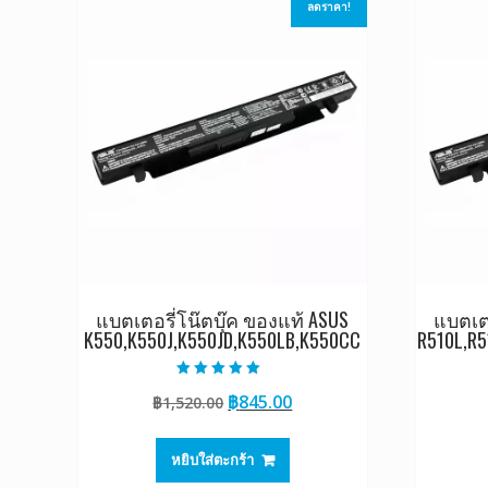
ลดราคา!
แบตเตอรี่โน๊ตบุ๊ค ของแท้ ASUS
แบตเตอ
K550,K550J,K550JD,K550LB,K550CC
R510L,R5
ให้คะแนน
Original
Current
฿
845.00
฿
1,520.00
5.00
ตั้งแต่ 1-5
price
price
คะแนน
was:
is:
หยิบใส่ตะกร้า
฿1,520.00.
฿845.00.