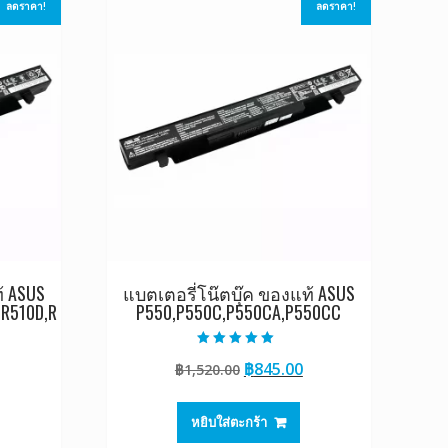
ลดราคา!
ลดราคา!
้ ASUS
แบตเตอรี่โน๊ตบุ๊ค ของแท้ ASUS
,R510D,R
P550,P550C,P550CA,P550CC
ให้คะแนน
Original
Current
฿
845.00
฿
1,520.00
5.00
ตั้งแต่ 1-5
Current
price
price
คะแนน
rice
was:
is:
หยิบใส่ตะกร้า
s:
฿1,520.00.
฿845.00.