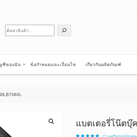
ค้นหา
ัญชีของฉัน
ข้อกำหนดและเงื่อนไข
เกี่ยวกับผลิตภัณฑ์
BT06,BT06XL
แบตเตอรี่โน๊ตบุ๊
(
2
บทวิจารณ์จากลู