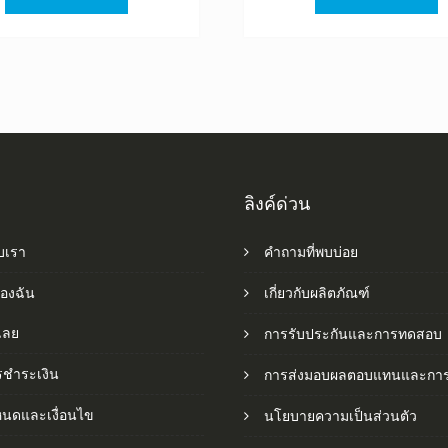
฿1,520.00.
฿845.00.
฿1,520.0
฿
ลิงค์ด่วน
ับเรา
คำถามที่พบบ่อย
ของฉัน
เกี่ยวกับผลิตภัณฑ์
อเลย
การรับประกันและการทดสอบ
รชำระเงิน
การส่งมอบผลตอบแทนและการ
หนดและเงื่อนไข
นโยบายความเป็นส่วนตัว