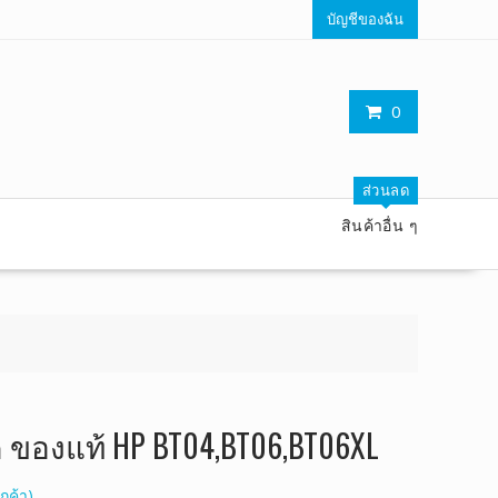
บัญชีของฉัน
0
ส่วนลด
สินค้าอื่น ๆ
ค ของแท้ HP BT04,BT06,BT06XL
กค้า)