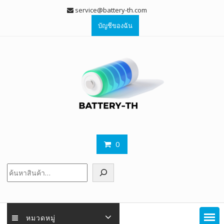
Skip
service@battery-th.com
to
บัญชีของฉัน
content
0
ค้นหา
หมวดหมู่