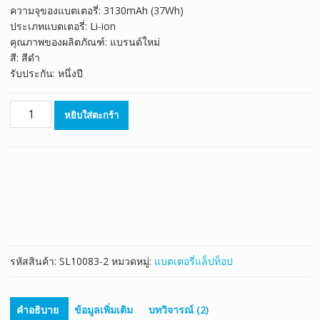
ความจุของแบตเตอรี่: 3130mAh (37Wh)
ประเภทแบตเตอรี่: Li-ion
คุณภาพของผลิตภัณฑ์: แบรนด์ใหม่
สี: สีดำ
รับประกัน: หนึ่งปี
จำนวน
หยิบใส่ตะกร้า
แบตเตอรี่
โน๊
ตบุ๊ค
ของ
แท้
HP
787089-
421
ชิ้น
รหัสสินค้า:
SL10083-2
หมวดหมู่:
แบตเตอรี่แล็ปท็อป
คำอธิบาย
ข้อมูลเพิ่มเติม
บทวิจารณ์ (2)