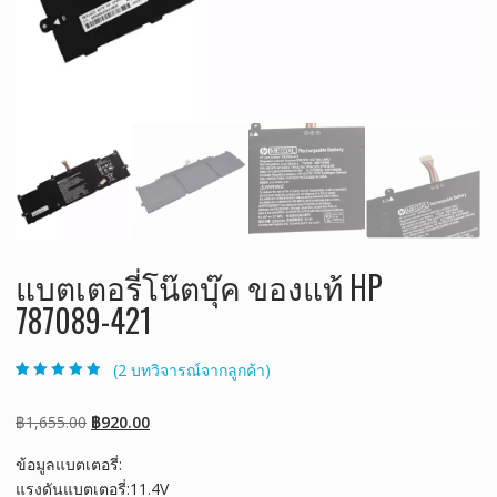
แบตเตอรี่โน๊ตบุ๊ค ของแท้ HP
787089-421
(
2
บทวิจารณ์จากลูกค้า)
ให้คะแนน
2
4.50
จาก 5
คะแนนเต็มบน
Original
Current
฿
1,655.00
฿
920.00
การให้คะแนน
ของลูกค้า
price
price
ข้อมูลแบตเตอรี่:
was:
is:
แรงดันแบตเตอรี่:11.4V
฿1,655.00.
฿920.00.