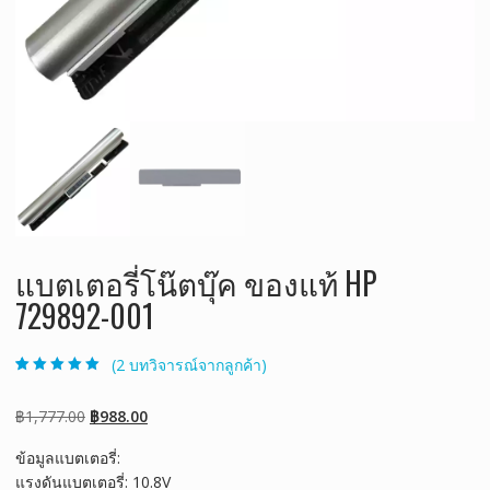
แบตเตอรี่โน๊ตบุ๊ค ของแท้ HP
729892-001
(
2
บทวิจารณ์จากลูกค้า)
ให้คะแนน
2
5.00
จาก 5 คะแนน
เต็มบน
การให้
Original
Current
฿
1,777.00
฿
988.00
คะแนนของ
ลูกค้า
price
price
ข้อมูลแบตเตอรี่:
was:
is:
แรงดันแบตเตอรี่: 10.8V
฿1,777.00.
฿988.00.