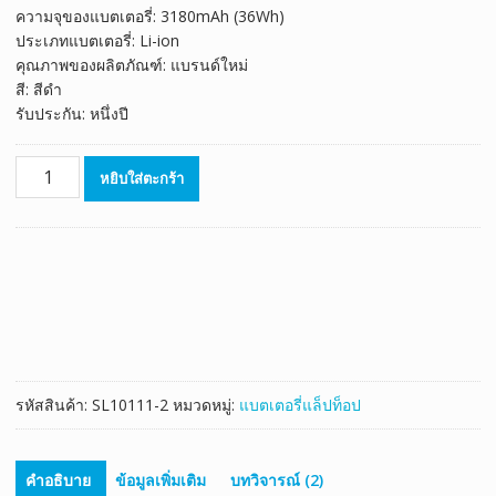
ความจุของแบตเตอรี่: 3180mAh (36Wh)
ประเภทแบตเตอรี่: Li-ion
คุณภาพของผลิตภัณฑ์: แบรนด์ใหม่
สี: สีดำ
รับประกัน: หนึ่งปี
จำนวน
หยิบใส่ตะกร้า
แบตเตอรี่
โน๊
ตบุ๊ค
ของ
แท้
HP
729892-
001
ชิ้น
รหัสสินค้า:
SL10111-2
หมวดหมู่:
แบตเตอรี่แล็ปท็อป
คำอธิบาย
ข้อมูลเพิ่มเติม
บทวิจารณ์ (2)