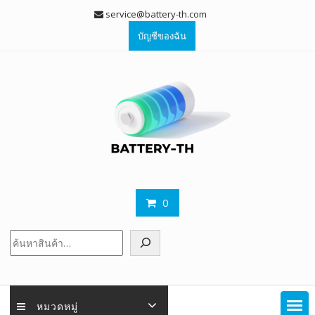
Skip
service@battery-th.com
to
บัญชีของฉัน
content
0
ค้นหา
หมวดหมู่