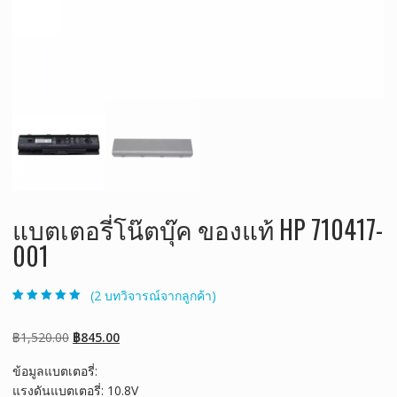
แบตเตอรี่โน๊ตบุ๊ค ของแท้ HP 710417-
001
(
2
บทวิจารณ์จากลูกค้า)
ให้คะแนน
2
5.00
จาก 5 คะแนน
เต็มบน
การให้
Original
Current
฿
1,520.00
฿
845.00
คะแนนของ
ลูกค้า
price
price
ข้อมูลแบตเตอรี่:
was:
is:
แรงดันแบตเตอรี่: 10.8V
฿1,520.00.
฿845.00.