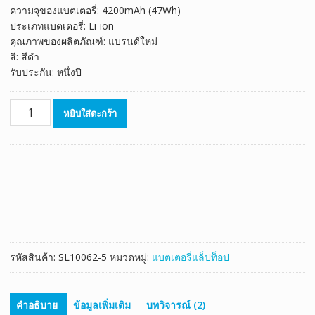
ความจุของแบตเตอรี่: 4200mAh (47Wh)
ประเภทแบตเตอรี่: Li-ion
คุณภาพของผลิตภัณฑ์: แบรนด์ใหม่
สี: สีดำ
รับประกัน: หนึ่งปี
จำนวน
หยิบใส่ตะกร้า
แบตเตอรี่
โน๊
ตบุ๊ค
ของ
แท้
HP
710417-
001
ชิ้น
รหัสสินค้า:
SL10062-5
หมวดหมู่:
แบตเตอรี่แล็ปท็อป
คำอธิบาย
ข้อมูลเพิ่มเติม
บทวิจารณ์ (2)