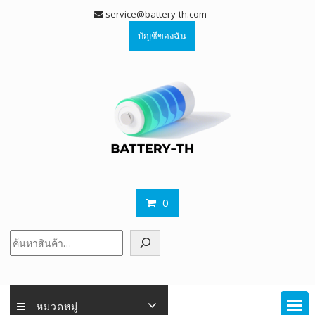
Skip
service@battery-th.com
to
บัญชีของฉัน
content
0
ค้นหา
หมวดหมู่