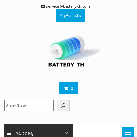
Skip
service@battery-th.com
to
บัญชีของฉัน
content
0
ค้นหา
หมวดหมู่