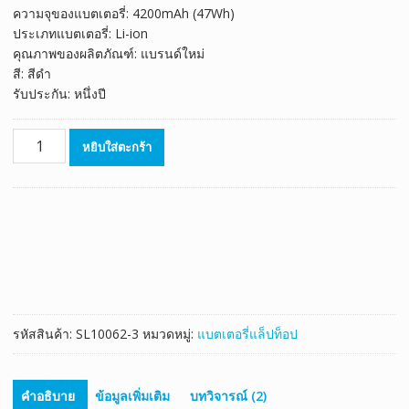
ความจุของแบตเตอรี่: 4200mAh (47Wh)
ประเภทแบตเตอรี่: Li-ion
คุณภาพของผลิตภัณฑ์: แบรนด์ใหม่
สี: สีดำ
รับประกัน: หนึ่งปี
จำนวน
หยิบใส่ตะกร้า
แบตเตอรี่
โน๊
ตบุ๊ค
ของ
แท้
HP
709988-
421
ชิ้น
รหัสสินค้า:
SL10062-3
หมวดหมู่:
แบตเตอรี่แล็ปท็อป
คำอธิบาย
ข้อมูลเพิ่มเติม
บทวิจารณ์ (2)