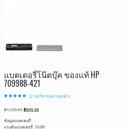
แบตเตอรี่โน๊ตบุ๊ค ของแท้ HP
709988-421
(
2
บทวิจารณ์จากลูกค้า)
ให้คะแนน
2
4.50
จาก 5
คะแนนเต็มบน
Original
Current
฿
1,520.00
฿
845.00
การให้คะแนน
ของลูกค้า
price
price
ข้อมูลแบตเตอรี่:
was:
is:
แรงดันแบตเตอรี่: 10.8V
฿1,520.00.
฿845.00.