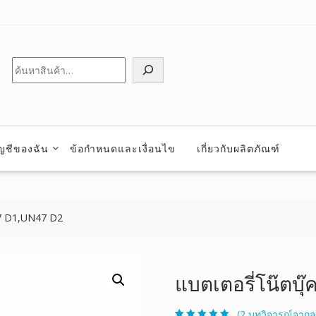
ค้นหา
ัญชีของฉัน
ข้อกำหนดและเงื่อนไข
เกี่ยวกับผลิตภัณฑ์
47 D1,UN47 D2
แบตเตอรี่โน๊ตบุ๊
(
2
บทวิจารณ์จากลู