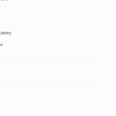
 (38Wh)
ม่