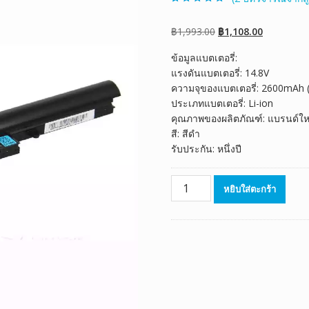
ให้คะแนน
2
5.00
จาก 5 คะแนน
เต็มบน
การให้
Original
Current
฿
1,993.00
฿
1,108.00
คะแนนของ
ลูกค้า
price
price
ข้อมูลแบตเตอรี่:
was:
is:
แรงดันแบตเตอรี่: 14.8V
฿1,993.00.
฿1,108.00.
ความจุของแบตเตอรี่: 2600mAh
ประเภทแบตเตอรี่: Li-ion
คุณภาพของผลิตภัณฑ์: แบรนด์ให
สี: สีดำ
รับประกัน: หนึ่งปี
จำนวน
หยิบใส่ตะกร้า
แบตเตอรี่
โน๊
ตบุ๊ค
ของ
แท้
HASEE
UN47
D1,UN47