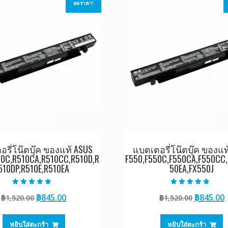
ลดราคา!
รี่โน๊ตบุ๊ค ของแท้ ASUS
แบตเตอรี่โน๊ตบุ๊ค ของแท
10C,R510CA,R510CC,R510D,R
F550,F550C,F550CA,F550CC,
510DP,R510E,R510EA
50EA,FX550J
ให้คะแนน
ให้คะแนน
Original
Current
Original
฿
845.00
฿
845.00
฿
1,520.00
฿
1,520.00
4.50
4.50
ตั้งแต่ 1-5
ตั้งแต่ 1-5
price
price
price
p
คะแนน
คะแนน
was:
is:
was:
i
หยิบใส่ตะกร้า
หยิบใส่ตะกร้า