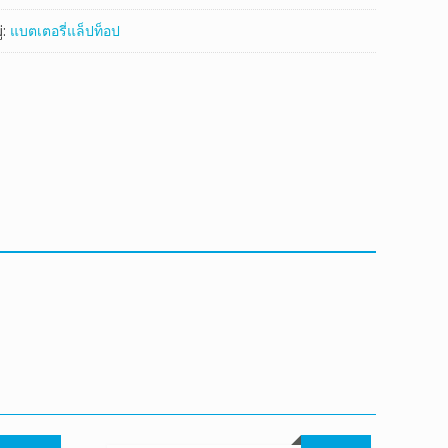
่:
แบตเตอรี่แล็ปท็อป