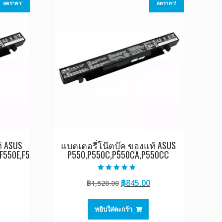
ลดราคา!
ลดราคา!
้ ASUS
แบตเตอรี่โน๊ตบุ๊ค ของแท้ ASUS
F550E,F5
P550,P550C,P550CA,P550CC
ให้คะแนน
Original
Current
฿
845.00
฿
1,520.00
5.00
ตั้งแต่ 1-5
Current
price
price
คะแนน
rice
was:
is:
หยิบใส่ตะกร้า
s:
฿1,520.00.
฿845.00.