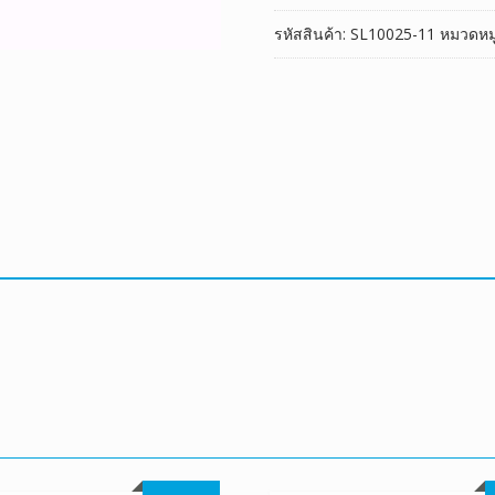
D2
รหัสสินค้า:
SL10025-11
หมวดหมู
ชิ้น