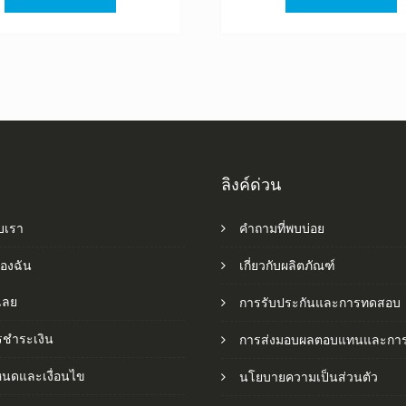
฿1,520.00.
฿845.00.
฿1,520.0
฿
ลิงค์ด่วน
ับเรา
คำถามที่พบบ่อย
ของฉัน
เกี่ยวกับผลิตภัณฑ์
อเลย
การรับประกันและการทดสอบ
รชำระเงิน
การส่งมอบผลตอบแทนและการ
หนดและเงื่อนไข
นโยบายความเป็นส่วนตัว