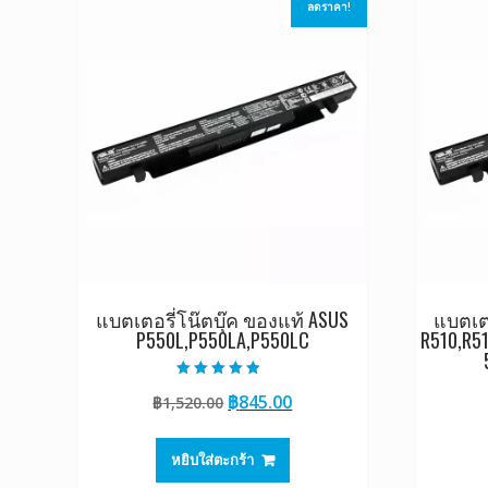
ลดราคา!
แบตเตอรี่โน๊ตบุ๊ค ของแท้ ASUS
แบตเตอ
P550L,P550LA,P550LC
R510,R5
ให้คะแนน
Original
Current
฿
845.00
฿
1,520.00
4.50
ตั้งแต่ 1-5
price
price
คะแนน
was:
is:
หยิบใส่ตะกร้า
฿1,520.00.
฿845.00.