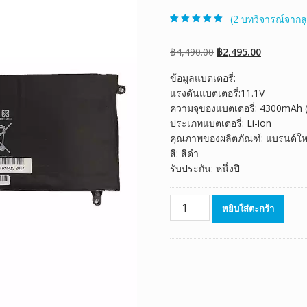
(
2
บทวิจารณ์จากลู
ให้คะแนน
2
5.00
จาก 5 คะแนน
เต็มบน
การให้
Original
Current
฿
4,490.00
฿
2,495.00
คะแนนของ
ลูกค้า
price
price
ข้อมูลแบตเตอรี่:
was:
is:
แรงดันแบตเตอรี่:11.1V
฿4,490.00.
฿2,495.00.
ความจุของแบตเตอรี่: 4300mAh 
ประเภทแบตเตอรี่: Li-ion
คุณภาพของผลิตภัณฑ์: แบรนด์ให
สี: สีดำ
รับประกัน: หนึ่งปี
จำนวน
หยิบใส่ตะกร้า
แบตเตอรี่
โน๊
ตบุ๊ค
ของ
แท้
GIGABYTE
P34G,P34G