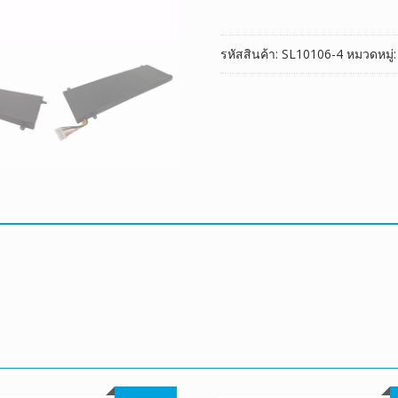
v1,P34G
v2
รหัสสินค้า:
SL10106-4
หมวดหมู่
ชิ้น