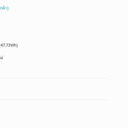
กค้า)
(47.73Wh)
ม่