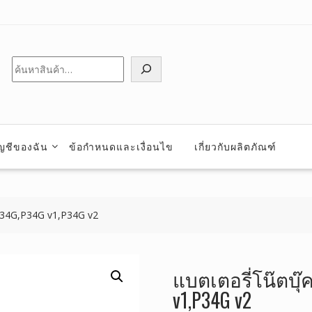
ค้นหา
ัญชีของฉัน
ข้อกำหนดและเงื่อนไข
เกี่ยวกับผลิตภัณฑ์
 P34G,P34G v1,P34G v2
แบตเตอรี่โน๊ตบุ๊
v1,P34G v2