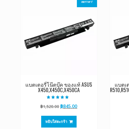
ลดราคา!
แบตเตอรี่โน๊ตบุ๊ค ของแท้ ASUS
แบตเตอ
X450,X450C,X450CA
R510,R51
ให้คะแนน
Original
Current
฿
845.00
฿
1,520.00
5.00
ตั้งแต่ 1-5
price
price
คะแนน
was:
is:
หยิบใส่ตะกร้า
฿1,520.00.
฿845.00.