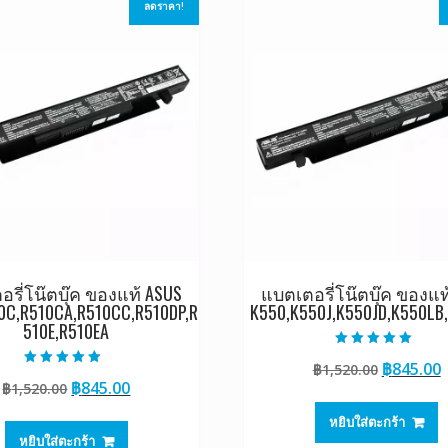
ลดราคา!
รี่โน๊ตบุ๊ค ของแท้ ASUS
แบตเตอรี่โน๊ตบุ๊ค ของแท
0C,R510CA,R510CC,R510DP,R
K550,K550J,K550JD,K550LB
510E,R510EA
ให้คะแนน
Original
฿
845.00
฿
1,520.00
5.00
ให้คะแนน
ตั้งแต่ 1-5
Original
Current
฿
845.00
฿
1,520.00
price
p
5.00
คะแนน
ตั้งแต่ 1-5
price
price
was:
i
คะแนน
หยิบใส่ตะกร้า
was:
is:
฿1,520.0
฿
หยิบใส่ตะกร้า