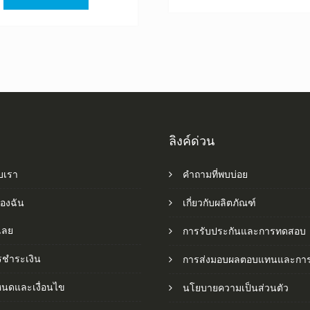
฿1,520.00.
฿845.00.
ลิงค์ด่วน
ับเรา
คำถามที่พบบ่อย
ของฉัน
เกี่ยวกับผลิตภัณฑ์
อเลย
การรับประกันและการทดสอบ
รชำระเงิน
การส่งมอบผลตอบแทนและการ
หนดและเงื่อนไข
นโยบายความเป็นส่วนตัว