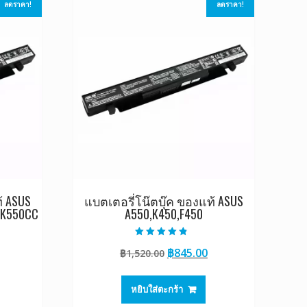
ลดราคา!
ลดราคา!
้ ASUS
แบตเตอรี่โน๊ตบุ๊ค ของแท้ ASUS
,K550CC
A550,K450,F450
ให้คะแนน
Current
Original
Current
฿
845.00
฿
1,520.00
4.50
ตั้งแต่ 1-5
rice
price
price
คะแนน
s:
was:
is:
หยิบใส่ตะกร้า
0.
845.00.
฿1,520.00.
฿845.00.