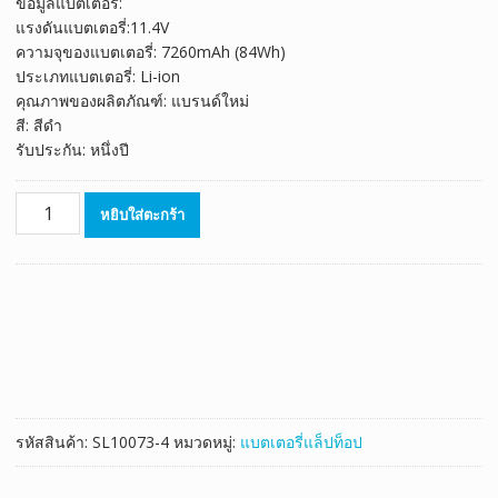
ข้อมูลแบตเตอรี่:
was:
is:
แรงดันแบตเตอรี่:11.4V
฿3,127.00.
฿1,738.00.
ความจุของแบตเตอรี่: 7260mAh (84Wh)
ประเภทแบตเตอรี่: Li-ion
คุณภาพของผลิตภัณฑ์: แบรนด์ใหม่
สี: สีดำ
รับประกัน: หนึ่งปี
จำนวน
หยิบใส่ตะกร้า
แบตเตอรี่
โน๊
ตบุ๊ค
ของ
แท้
DELL
XPS
15
9550
รหัสสินค้า:
SL10073-4
หมวดหมู่:
แบตเตอรี่แล็ปท็อป
Series
ชิ้น