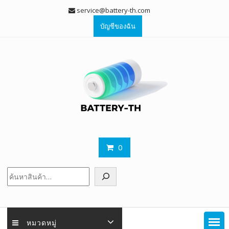
Skip
service@battery-th.com
to
บัญชีของฉัน
content
0
ค้นหา
หมวดหมู่