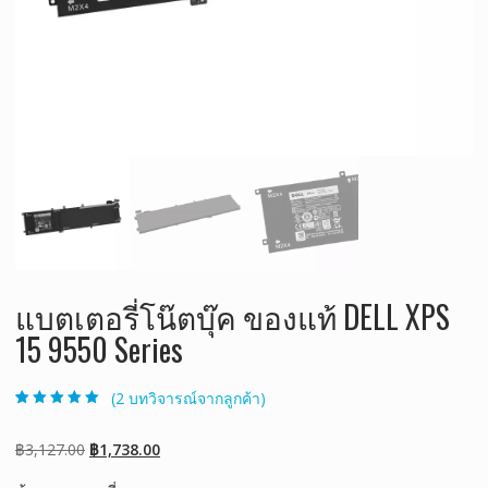
แบตเตอรี่โน๊ตบุ๊ค ของแท้ DELL XPS
15 9550 Series
(
2
บทวิจารณ์จากลูกค้า)
ให้คะแนน
2
5.00
จาก 5 คะแนน
เต็มบน
การให้
Original
Current
฿
3,127.00
฿
1,738.00
คะแนนของ
ลูกค้า
price
price