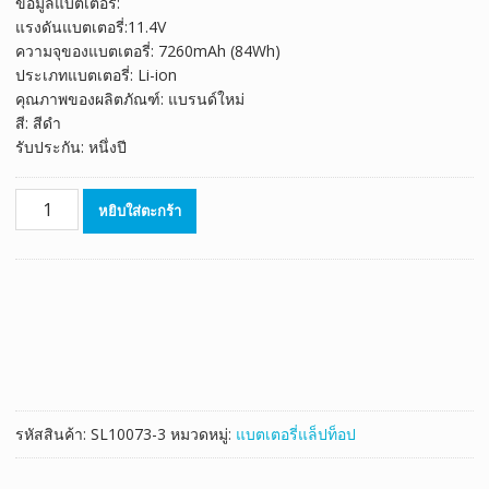
ข้อมูลแบตเตอรี่:
was:
is:
แรงดันแบตเตอรี่:11.4V
฿3,127.00.
฿1,738.00.
ความจุของแบตเตอรี่: 7260mAh (84Wh)
ประเภทแบตเตอรี่: Li-ion
คุณภาพของผลิตภัณฑ์: แบรนด์ใหม่
สี: สีดำ
รับประกัน: หนึ่งปี
จำนวน
หยิบใส่ตะกร้า
แบตเตอรี่
โน๊
ตบุ๊ค
ของ
แท้
DELL
Precision
5510
Series
รหัสสินค้า:
SL10073-3
หมวดหมู่:
แบตเตอรี่แล็ปท็อป
ชิ้น