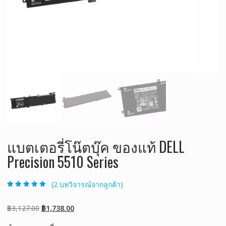
แบตเตอรี่โน๊ตบุ๊ค ของแท้ DELL
Precision 5510 Series
(
2
บทวิจารณ์จากลูกค้า)
ให้คะแนน
2
4.50
จาก 5
คะแนนเต็มบน
Original
Current
฿
3,127.00
฿
1,738.00
การให้คะแนน
ของลูกค้า
price
price