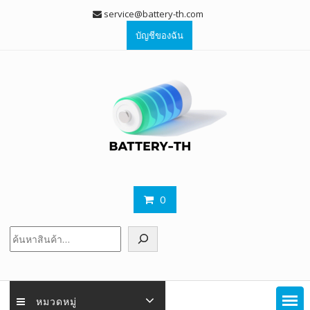
Skip
service@battery-th.com
to
บัญชีของฉัน
content
0
ค้นหา
หมวดหมู่