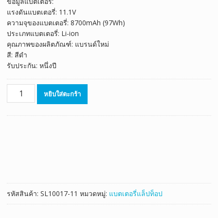
ข้อมูลแบตเตอรี่:
was:
is:
แรงดันแบตเตอรี่: 11.1V
฿2,398.00.
฿1,333.00.
ความจุของแบตเตอรี่: 8700mAh (97Wh)
ประเภทแบตเตอรี่: Li-ion
คุณภาพของผลิตภัณฑ์: แบรนด์ใหม่
สี: สีดำ
รับประกัน: หนึ่งปี
จำนวน
หยิบใส่ตะกร้า
แบตเตอรี่
โน๊
ตบุ๊ค
ของ
แท้
DELL
Latitude
E5530
ชิ้น
รหัสสินค้า:
SL10017-11
หมวดหมู่:
แบตเตอรี่แล็ปท็อป