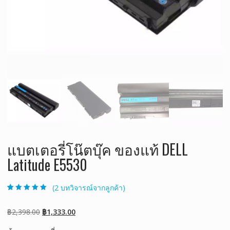
แบตเตอรี่โน๊ตบุ๊ค ของแท้ DELL
Latitude E5530
(
2
บทวิจารณ์จากลูกค้า)
ให้คะแนน
2
5.00
จาก 5 คะแนน
เต็มบน
การให้
Original
Current
฿
2,398.00
฿
1,333.00
คะแนนของ
ลูกค้า
price
price