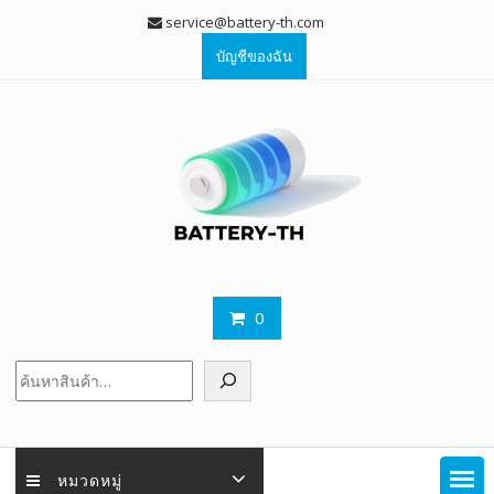
Skip
service@battery-th.com
to
บัญชีของฉัน
content
0
ค้นหา
หมวดหมู่