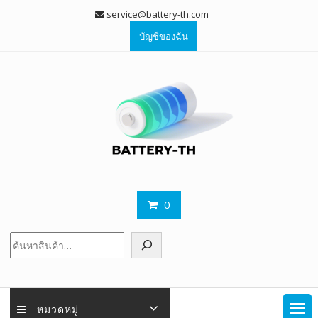
Skip
service@battery-th.com
to
บัญชีของฉัน
content
0
ค้นหา
หมวดหมู่