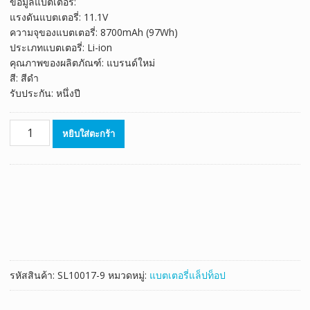
ข้อมูลแบตเตอรี่:
was:
is:
แรงดันแบตเตอรี่: 11.1V
฿2,398.00.
฿1,333.00.
ความจุของแบตเตอรี่: 8700mAh (97Wh)
ประเภทแบตเตอรี่: Li-ion
คุณภาพของผลิตภัณฑ์: แบรนด์ใหม่
สี: สีดำ
รับประกัน: หนึ่งปี
จำนวน
หยิบใส่ตะกร้า
แบตเตอรี่
โน๊
ตบุ๊ค
ของ
แท้
DELL
Latitude
E5430
ชิ้น
รหัสสินค้า:
SL10017-9
หมวดหมู่:
แบตเตอรี่แล็ปท็อป