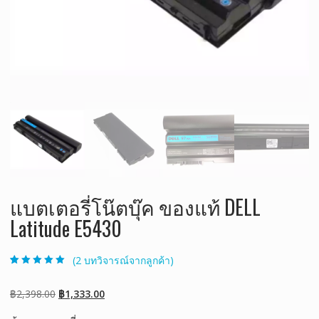
แบตเตอรี่โน๊ตบุ๊ค ของแท้ DELL
Latitude E5430
(
2
บทวิจารณ์จากลูกค้า)
ให้คะแนน
2
5.00
จาก 5 คะแนน
เต็มบน
การให้
Original
Current
฿
2,398.00
฿
1,333.00
คะแนนของ
ลูกค้า
price
price