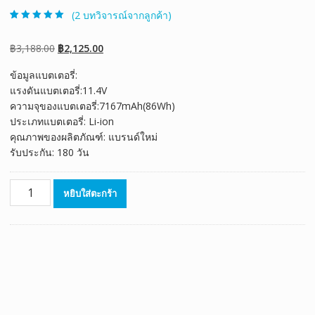
(
2
บทวิจารณ์จากลูกค้า)
ให้คะแนน
2
5.00
จาก 5 คะแนน
เต็มบน
การให้
Original
Current
฿
3,188.00
฿
2,125.00
คะแนนของ
ลูกค้า
price
price
ข้อมูลแบตเตอรี่:
was:
is:
แรงดันแบตเตอรี่:11.4V
฿3,188.00.
฿2,125.00.
ความจุของแบตเตอรี่:7167mAh(86Wh)
ประเภทแบตเตอรี่: Li-ion
คุณภาพของผลิตภัณฑ์: แบรนด์ใหม่
รับประกัน: 180 วัน
จำนวน
หยิบใส่ตะกร้า
แบตเตอรี่
โน๊
ตบุ๊ค
ของ
แท้
Dell
Alienware
M15