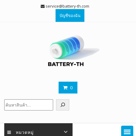
Skip
service@battery-th.com
to
บัญชีของฉัน
content
0
ค้นหา
หมวดหมู่