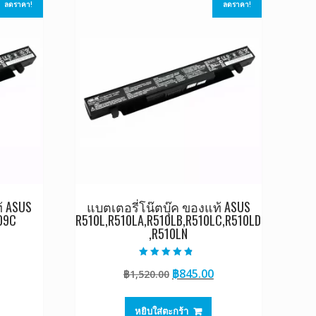
ลดราคา!
ลดราคา!
้ ASUS
แบตเตอรี่โน๊ตบุ๊ค ของแท้ ASUS
09C
R510L,R510LA,R510LB,R510LC,R510LD
,R510LN
Current
ให้คะแนน
Original
Current
฿
845.00
rice
฿
1,520.00
4.50
ตั้งแต่ 1-5
price
price
s:
คะแนน
was:
is:
0.
845.00.
หยิบใส่ตะกร้า