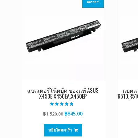
ลดราคา!
แบตเตอรี่โน๊ตบุ๊ค ของแท้ ASUS
แบตเตอ
X450E,X450EA,X450EP
R510,R51
ให้คะแนน
Original
Current
฿
845.00
฿
1,520.00
4.50
ตั้งแต่ 1-5
price
price
คะแนน
was:
is:
หยิบใส่ตะกร้า
฿1,520.00.
฿845.00.