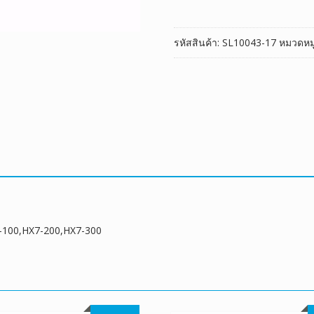
Evo
HX7-
รหัสสินค้า:
SL10043-17
หมวดหมู
100,HX7-
200,HX7-
300
ชิ้น
7-100,HX7-200,HX7-300