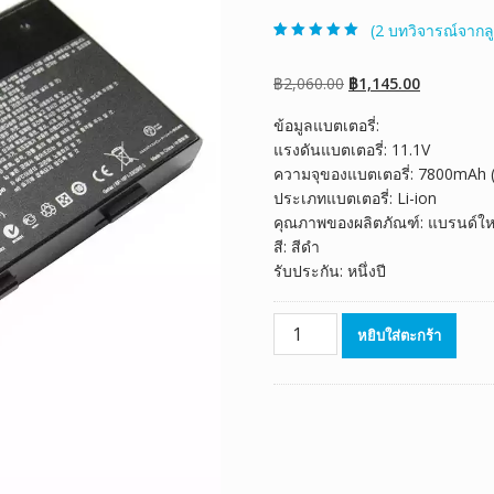
(
2
บทวิจารณ์จากลู
ให้คะแนน
2
5.00
จาก 5 คะแนน
เต็มบน
การให้
Original
Current
฿
2,060.00
฿
1,145.00
คะแนนของ
ลูกค้า
price
price
ข้อมูลแบตเตอรี่:
was:
is:
แรงดันแบตเตอรี่: 11.1V
฿2,060.00.
฿1,145.00.
ความจุของแบตเตอรี่: 7800mAh
ประเภทแบตเตอรี่: Li-ion
คุณภาพของผลิตภัณฑ์: แบรนด์ให
สี: สีดำ
รับประกัน: หนึ่งปี
จำนวน
หยิบใส่ตะกร้า
แบตเตอรี่
โน๊
ตบุ๊ค
ของ
แท้
CYBERPOWER
Fangbook