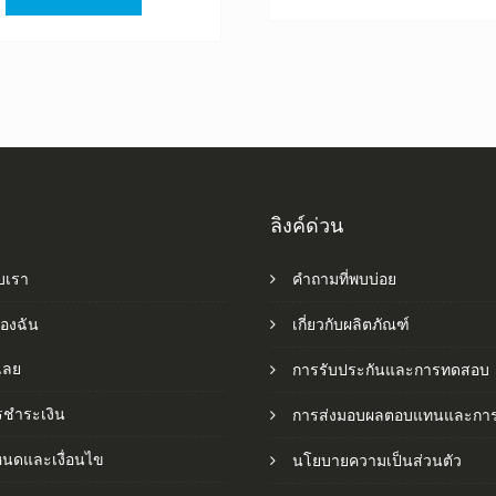
฿1,520.00.
฿845.00.
ลิงค์ด่วน
ับเรา
คำถามที่พบบ่อย
ของฉัน
เกี่ยวกับผลิตภัณฑ์
อเลย
การรับประกันและการทดสอบ
รชำระเงิน
การส่งมอบผลตอบแทนและการ
หนดและเงื่อนไข
นโยบายความเป็นส่วนตัว