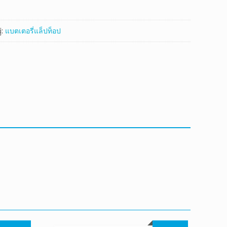
่:
แบตเตอรี่แล็ปท็อป