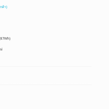
กค้า)
 (87Wh)
ม่