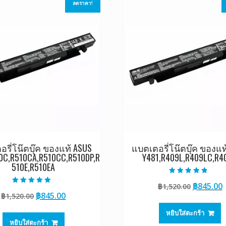
ลดราคา!
รี่โน๊ตบุ๊ค ของแท้ ASUS
แบตเตอรี่โน๊ตบุ๊ค ของแท
0C,R510CA,R510CC,R510DP,R
Y481,R409L,R409LC,R4
510E,R510EA
ให้คะแนน
Original
฿
845.00
฿
1,520.00
4.50
ให้คะแนน
ตั้งแต่ 1-5
Original
Current
฿
845.00
฿
1,520.00
price
p
5.00
คะแนน
ตั้งแต่ 1-5
price
price
was:
i
คะแนน
หยิบใส่ตะกร้า
was:
is:
฿1,520.0
฿
หยิบใส่ตะกร้า