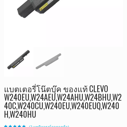
แบตเตอรี่โน๊ตบุ๊ค ของแท้ CLEVO
W240EU,W24AEU,W24AHU,W24BHU,W2
40C,W240CU,W240EU,W240EUQ,W240
H,W240HU
(
2
บทวิจารณ์จากลูกค้า)