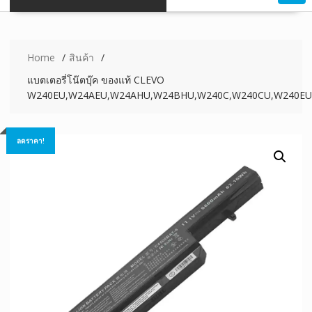
Home
สินค้า
แบตเตอรี่โน๊ตบุ๊ค ของแท้ CLEVO
W240EU,W24AEU,W24AHU,W24BHU,W240C,W240CU,W240EU
ลดราคา!