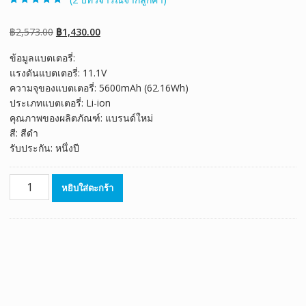
ให้คะแนน
2
5.00
จาก 5 คะแนน
เต็มบน
การให้
Original
Current
฿
2,573.00
฿
1,430.00
คะแนนของ
ลูกค้า
price
price
ข้อมูลแบตเตอรี่:
was:
is:
แรงดันแบตเตอรี่: 11.1V
฿2,573.00.
฿1,430.00.
ความจุของแบตเตอรี่: 5600mAh (62.16Wh)
ประเภทแบตเตอรี่: Li-ion
คุณภาพของผลิตภัณฑ์: แบรนด์ใหม่
สี: สีดำ
รับประกัน: หนึ่งปี
จำนวน
หยิบใส่ตะกร้า
แบตเตอรี่
โน๊
ตบุ๊ค
ของ
แท้
CLEVO
W240EU,W24AEU,W24AHU,W24BHU,W240C,W240CU,W240EU,W2
ชิ้น