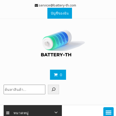
Skip
service@battery-th.com
to
บัญชีของฉัน
content
0
ค้นหา
หมวดหมู่