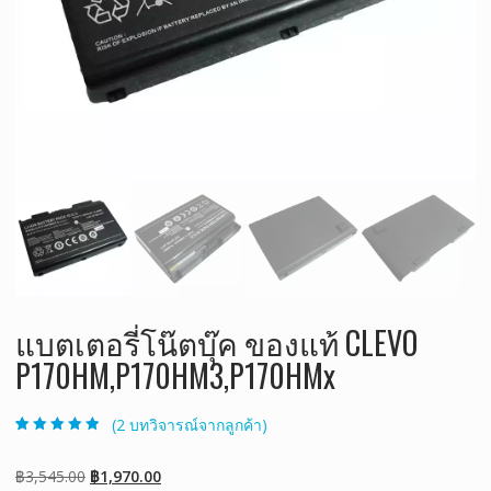
แบตเตอรี่โน๊ตบุ๊ค ของแท้ CLEVO
P170HM,P170HM3,P170HMx
(
2
บทวิจารณ์จากลูกค้า)
ให้คะแนน
2
4.50
จาก 5
คะแนนเต็มบน
Original
Current
฿
3,545.00
฿
1,970.00
การให้คะแนน