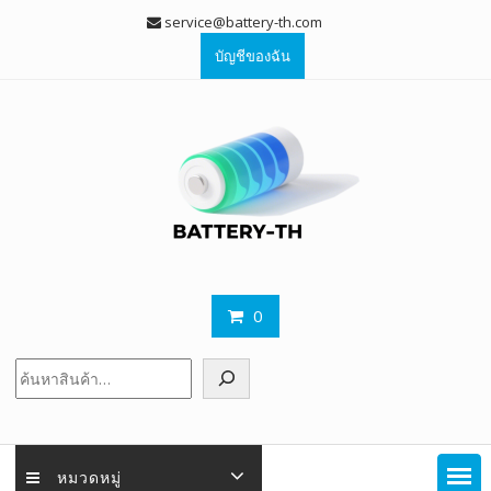
Skip
service@battery-th.com
to
บัญชีของฉัน
content
0
ค้นหา
หมวดหมู่