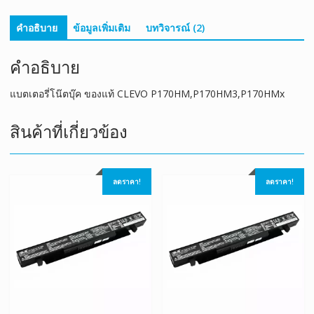
คำอธิบาย
ข้อมูลเพิ่มเติม
บทวิจารณ์ (2)
คำอธิบาย
แบตเตอรี่โน๊ตบุ๊ค ของแท้ CLEVO P170HM,P170HM3,P170HMx
สินค้าที่เกี่ยวข้อง
ลดราคา!
ลดราคา!