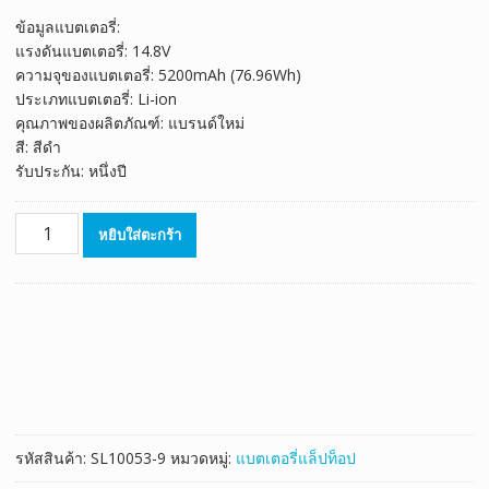
ของลูกค้า
price
price
ข้อมูลแบตเตอรี่:
was:
is:
แรงดันแบตเตอรี่: 14.8V
฿3,545.00.
฿1,970.00.
ความจุของแบตเตอรี่: 5200mAh (76.96Wh)
ประเภทแบตเตอรี่: Li-ion
คุณภาพของผลิตภัณฑ์: แบรนด์ใหม่
สี: สีดำ
รับประกัน: หนึ่งปี
จำนวน
หยิบใส่ตะกร้า
แบตเตอรี่
โน๊
ตบุ๊ค
ของ
แท้
CLEVO
P170HM,P170HM3,P170HMx
ชิ้น
รหัสสินค้า:
SL10053-9
หมวดหมู่:
แบตเตอรี่แล็ปท็อป