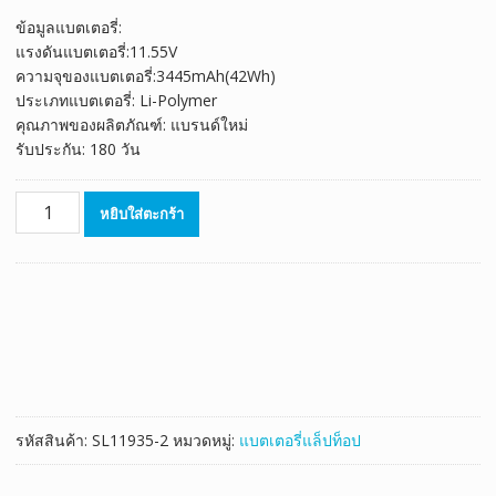
ลูกค้า
price
price
ข้อมูลแบตเตอรี่:
was:
is:
แรงดันแบตเตอรี่:11.55V
฿2,030.00.
฿1,450.00.
ความจุของแบตเตอรี่:3445mAh(42Wh)
ประเภทแบตเตอรี่: Li-Polymer
คุณภาพของผลิตภัณฑ์: แบรนด์ใหม่
รับประกัน: 180 วัน
จำนวน
หยิบใส่ตะกร้า
แบตเตอรี่
โน๊
ตบุ๊ค
ของ
แท้
ASUS
VivoBook
14
E410MA
รหัสสินค้า:
SL11935-2
หมวดหมู่:
แบตเตอรี่แล็ปท็อป
E510MA
ชิ้น