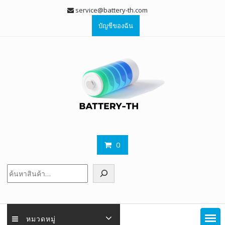
Skip
service@battery-th.com
to
บัญชีของฉัน
content
0
ค้นหา
หมวดหมู่