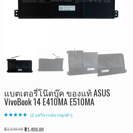
แบตเตอรี่โน๊ตบุ๊ค ของแท้ ASUS
VivoBook 14 E410MA E510MA
(
2
บทวิจารณ์จากลูกค้า)
ให้คะแนน
2
5.00
จาก 5 คะแนน
เต็มบน
การให้
Original
Current
฿
2,030.00
฿
1,450.00
คะแนนของ