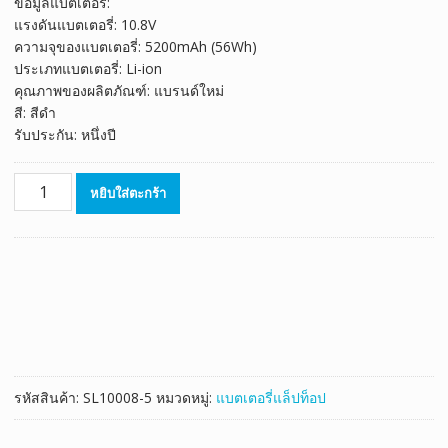
ข้อมูลแบตเตอรี่:
was:
is:
แรงดันแบตเตอรี่: 10.8V
฿1,723.00.
฿958.00.
ความจุของแบตเตอรี่: 5200mAh (56Wh)
ประเภทแบตเตอรี่: Li-ion
คุณภาพของผลิตภัณฑ์: แบรนด์ใหม่
สี: สีดำ
รับประกัน: หนึ่งปี
จำนวน
หยิบใส่ตะกร้า
แบตเตอรี่
โน๊
ตบุ๊ค
ของ
แท้
ASUS
N46,N46V,N46VM,N46VZ
ชิ้น
รหัสสินค้า:
SL10008-5
หมวดหมู่:
แบตเตอรี่แล็ปท็อป