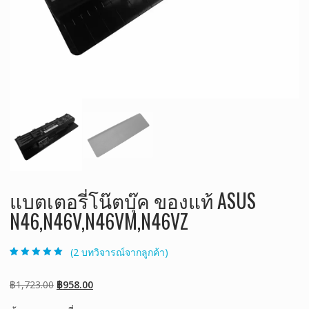
แบตเตอรี่โน๊ตบุ๊ค ของแท้ ASUS
N46,N46V,N46VM,N46VZ
(
2
บทวิจารณ์จากลูกค้า)
ให้คะแนน
2
5.00
จาก 5 คะแนน
เต็มบน
การให้
Original
Current
฿
1,723.00
฿
958.00
คะแนนของ
ลูกค้า
price
price