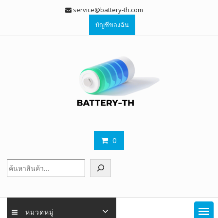
Skip
service@battery-th.com
to
บัญชีของฉัน
content
0
ค้นหา
หมวดหมู่