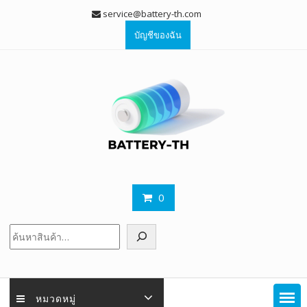
Skip
service@battery-th.com
to
บัญชีของฉัน
content
0
ค้นหา
หมวดหมู่