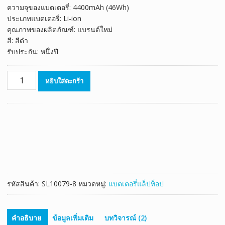
ความจุของแบตเตอรี่: 4400mAh (46Wh)
ประเภทแบตเตอรี่: Li-ion
คุณภาพของผลิตภัณฑ์: แบรนด์ใหม่
สี: สีดำ
รับประกัน: หนึ่งปี
จำนวน
หยิบใส่ตะกร้า
แบตเตอรี่
โน๊
ตบุ๊ค
ของ
แท้
ASUS
K40IN
ชิ้น
รหัสสินค้า:
SL10079-8
หมวดหมู่:
แบตเตอรี่แล็ปท็อป
คำอธิบาย
ข้อมูลเพิ่มเติม
บทวิจารณ์ (2)