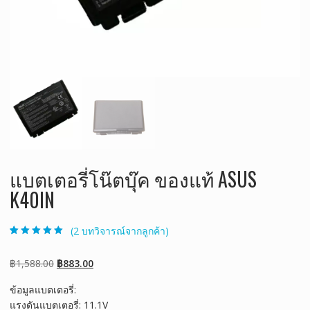
แบตเตอรี่โน๊ตบุ๊ค ของแท้ ASUS
K40IN
(
2
บทวิจารณ์จากลูกค้า)
ให้คะแนน
2
5.00
จาก 5 คะแนน
เต็มบน
การให้
Original
Current
฿
1,588.00
฿
883.00
คะแนนของ
ลูกค้า
price
price
ข้อมูลแบตเตอรี่:
was:
is:
แรงดันแบตเตอรี่: 11.1V
฿1,588.00.
฿883.00.