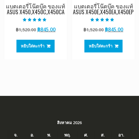
แบตเตอรี่โน๊ตบุ๊ค ของแท้
แบตเตอรี่โน๊ตบุ๊ค ของแท้
ASUS X450,X450C,X450CA
ASUS X450E,X450EA,X450EP
ให้คะแนน
ให้คะแนน
Original
Current
Original
Curre
฿
845.00
฿
845.00
฿
1,520.00
฿
1,520.00
5.00
4.50
ตั้งแต่ 1-5
ตั้งแต่ 1-5
price
price
price
price
คะแนน
คะแนน
was:
is:
was:
is:
หยิบใส่ตะกร้า
หยิบใส่ตะกร้า
฿1,520.00.
฿845.00.
฿1,520.00.
฿845.0
สิงหาคม 2026
จ.
อ.
พ.
พฤ.
ศ.
ส.
อา.