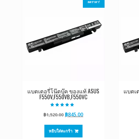
ลดราคา!
แบตเตอรี่โน๊ตบุ๊ค ของแท้ ASUS
แบตเตอ
F550V,F550VB,F550VC
ให้คะแนน
Original
Current
฿
845.00
฿
1,520.00
5.00
ตั้งแต่ 1-5
price
price
คะแนน
was:
is:
หยิบใส่ตะกร้า
฿1,520.00.
฿845.00.