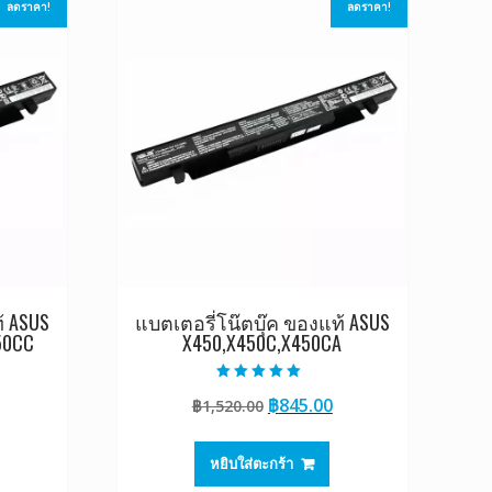
ลดราคา!
ลดราคา!
้ ASUS
แบตเตอรี่โน๊ตบุ๊ค ของแท้ ASUS
50CC
X450,X450C,X450CA
ให้คะแนน
Current
Original
Current
฿
845.00
฿
1,520.00
5.00
ตั้งแต่ 1-5
rice
price
price
คะแนน
s:
was:
is:
หยิบใส่ตะกร้า
0.
845.00.
฿1,520.00.
฿845.00.