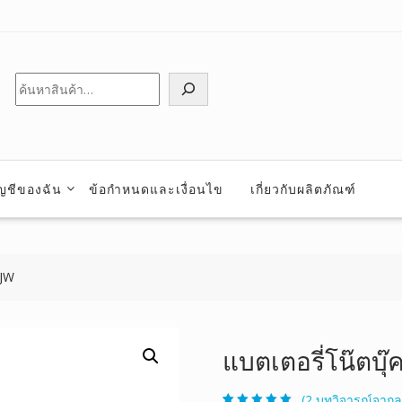
ค้นหา
ัญชีของฉัน
ข้อกำหนดและเงื่อนไข
เกี่ยวกับผลิตภัณฑ์
2JW
แบตเตอรี่โน๊ตบุ๊
(
2
บทวิจารณ์จากลู