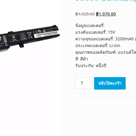
ให้คะแนน
2
5.00
จาก 5 คะแนน
เต็มบน
การให้
Original
Current
฿
1,925.00
฿
1,070.00
คะแนนของ
ลูกค้า
price
price
ข้อมูลแบตเตอรี่:
was:
is:
แรงดันแบตเตอรี่: 15V
฿1,925.00.
฿1,070.00.
ความจุของแบตเตอรี่: 3200mAh
ประเภทแบตเตอรี่: Li-ion
คุณภาพของผลิตภัณฑ์: แบรนด์ให
สี: สีดำ
รับประกัน: หนึ่งปี
จำนวน
หยิบใส่ตะกร้า
แบตเตอรี่
โน๊
ตบุ๊ค
ของ
แท้
ASUS
GL752JW
ชิ้น