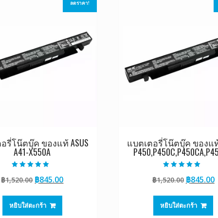
ลดราคา!
รี่โน๊ตบุ๊ค ของแท้ ASUS
แบตเตอรี่โน๊ตบุ๊ค ของแท
A41-X550A
P450,P450C,P450CA,P4
ให้คะแนน
ให้คะแนน
Original
Current
Original
฿
845.00
฿
845.00
฿
1,520.00
฿
1,520.00
5.00
5.00
ตั้งแต่ 1-5
ตั้งแต่ 1-5
price
price
price
p
คะแนน
คะแนน
was:
is:
was:
i
หยิบใส่ตะกร้า
หยิบใส่ตะกร้า
฿1,520.00.
฿845.00.
฿1,520.0
฿