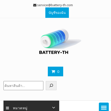
Skip
service@battery-th.com
to
บัญชีของฉัน
content
0
ค้นหา
หมวดหมู่