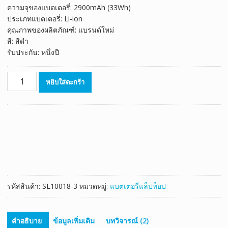
ความจุของแบตเตอรี่: 2900mAh (33Wh)
ประเภทแบตเตอรี่: Li-ion
คุณภาพของผลิตภัณฑ์: แบรนด์ใหม่
สี: สีดำ
รับประกัน: หนึ่งปี
จำนวน
หยิบใส่ตะกร้า
แบตเตอรี่
โน๊
ตบุ๊ค
ของ
แท้
ASUS
F551MAV
ชิ้น
รหัสสินค้า:
SL10018-3
หมวดหมู่:
แบตเตอรี่แล็ปท็อป
คำอธิบาย
ข้อมูลเพิ่มเติม
บทวิจารณ์ (2)