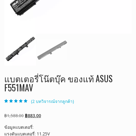
แบตเตอรี่โน๊ตบุ๊ค ของแท้ ASUS
F551MAV
(
2
บทวิจารณ์จากลูกค้า)
ให้คะแนน
2
5.00
จาก 5 คะแนน
เต็มบน
การให้
Original
Current
฿
1,588.00
฿
883.00
คะแนนของ
ลูกค้า
price
price
ข้อมูลแบตเตอรี่:
was:
is:
แรงดันแบตเตอรี่: 11.25V
฿1,588.00.
฿883.00.