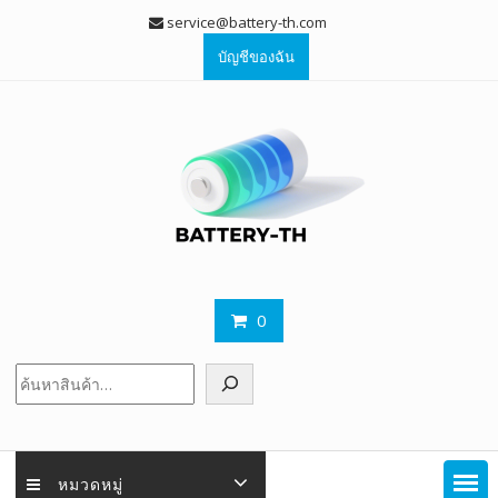
Skip
service@battery-th.com
to
บัญชีของฉัน
content
0
ค้นหา
หมวดหมู่