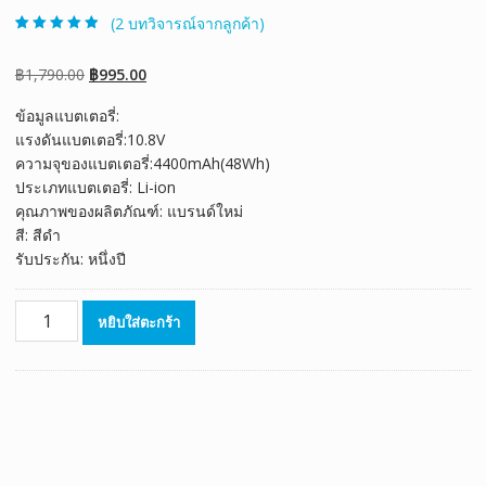
(
2
บทวิจารณ์จากลูกค้า)
ให้คะแนน
2
4.50
จาก 5
คะแนนเต็มบน
Original
Current
฿
1,790.00
฿
995.00
การให้คะแนน
ของลูกค้า
price
price
ข้อมูลแบตเตอรี่:
was:
is:
แรงดันแบตเตอรี่:10.8V
฿1,790.00.
฿995.00.
ความจุของแบตเตอรี่:4400mAh(48Wh)
ประเภทแบตเตอรี่: Li-ion
คุณภาพของผลิตภัณฑ์: แบรนด์ใหม่
สี: สีดำ
รับประกัน: หนึ่งปี
จำนวน
หยิบใส่ตะกร้า
แบตเตอรี่
โน๊
ตบุ๊ค
ของ
แท้
ASUS
Eee